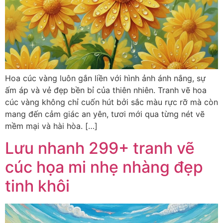
Hoa cúc vàng luôn gắn liền với hình ảnh ánh nắng, sự
ấm áp và vẻ đẹp bền bỉ của thiên nhiên. Tranh vẽ hoa
cúc vàng không chỉ cuốn hút bởi sắc màu rực rỡ mà còn
mang đến cảm giác an yên, tươi mới qua từng nét vẽ
mềm mại và hài hòa. […]
Lưu nhanh 299+ tranh vẽ
cúc họa mi nhẹ nhàng đẹp
tinh khôi