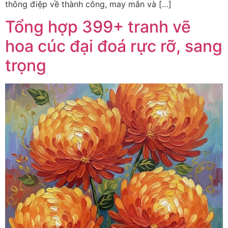
thông điệp về thành công, may mắn và […]
Tổng hợp 399+ tranh vẽ
hoa cúc đại đoá rực rỡ, sang
trọng