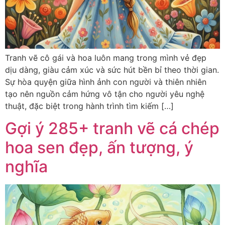
Tranh vẽ cô gái và hoa luôn mang trong mình vẻ đẹp
dịu dàng, giàu cảm xúc và sức hút bền bỉ theo thời gian.
Sự hòa quyện giữa hình ảnh con người và thiên nhiên
tạo nên nguồn cảm hứng vô tận cho người yêu nghệ
thuật, đặc biệt trong hành trình tìm kiếm […]
Gợi ý 285+ tranh vẽ cá chép
hoa sen đẹp, ấn tượng, ý
nghĩa