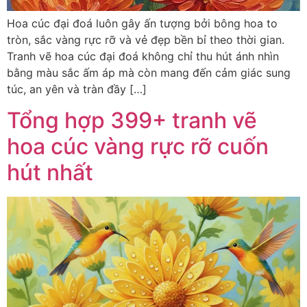
Hoa cúc đại đoá luôn gây ấn tượng bởi bông hoa to
tròn, sắc vàng rực rỡ và vẻ đẹp bền bỉ theo thời gian.
Tranh vẽ hoa cúc đại đoá không chỉ thu hút ánh nhìn
bằng màu sắc ấm áp mà còn mang đến cảm giác sung
túc, an yên và tràn đầy […]
Tổng hợp 399+ tranh vẽ
hoa cúc vàng rực rỡ cuốn
hút nhất