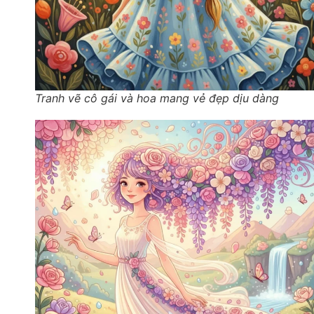
Tranh vẽ cô gái và hoa mang vẻ đẹp dịu dàng