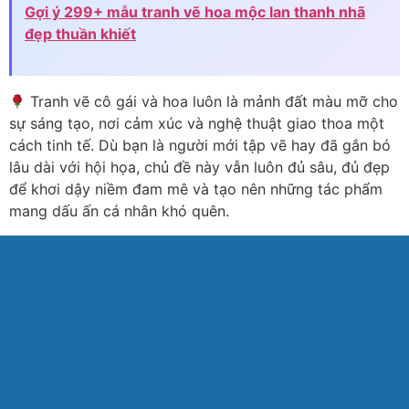
Gợi ý 299+ mẫu tranh vẽ hoa mộc lan thanh nhã
đẹp thuần khiết
Tranh vẽ cô gái và hoa luôn là mảnh đất màu mỡ cho
sự sáng tạo, nơi cảm xúc và nghệ thuật giao thoa một
cách tinh tế. Dù bạn là người mới tập vẽ hay đã gắn bó
lâu dài với hội họa, chủ đề này vẫn luôn đủ sâu, đủ đẹp
để khơi dậy niềm đam mê và tạo nên những tác phẩm
mang dấu ấn cá nhân khó quên.