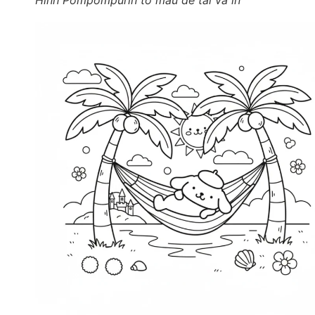
Hình Pompompurin tô màu dễ tải và in