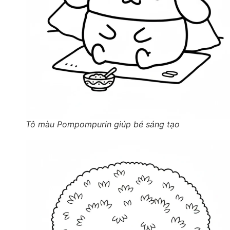
Tô màu Pompompurin giúp bé sáng tạo