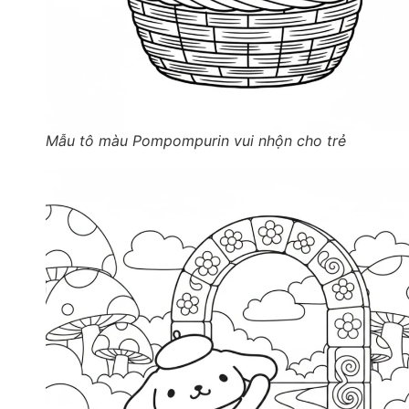
Mẫu tô màu Pompompurin vui nhộn cho trẻ