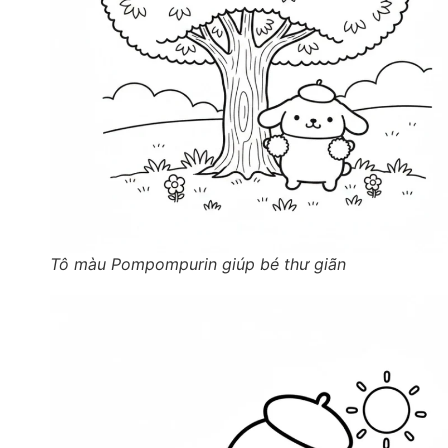
Tô màu Pompompurin giúp bé thư giãn