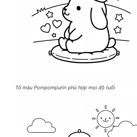
Tô màu Pompompurin phù hợp mọi độ tuổi