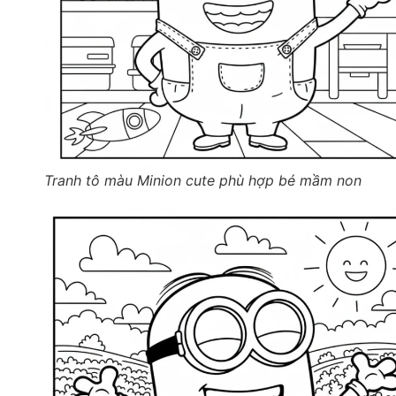
Tranh tô màu Minion cute phù hợp bé mầm non