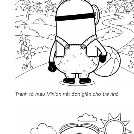
Tranh tô màu Minion nét đơn giản cho trẻ nhỏ