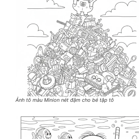
Ảnh tô màu Minion nét đậm cho bé tập tô