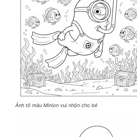
Ảnh tô màu Minion vui nhộn cho bé