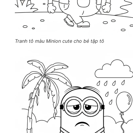
Tranh tô màu Minion cute cho bé tập tô