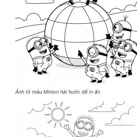
Ảnh tô màu Minion hài hước dễ in ấn