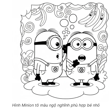
Hình Minion tô màu ngộ nghĩnh phù hợp bé nhỏ