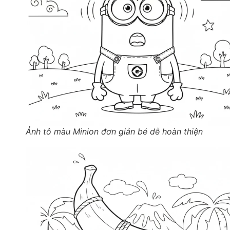
Ảnh tô màu Minion đơn giản bé dễ hoàn thiện