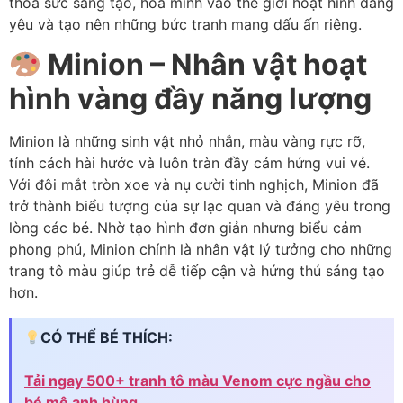
thỏa sức sáng tạo, hòa mình vào thế giới hoạt hình đáng
yêu và tạo nên những bức tranh mang dấu ấn riêng.
Minion – Nhân vật hoạt
hình vàng đầy năng lượng
Minion là những sinh vật nhỏ nhắn, màu vàng rực rỡ,
tính cách hài hước và luôn tràn đầy cảm hứng vui vẻ.
Với đôi mắt tròn xoe và nụ cười tinh nghịch, Minion đã
trở thành biểu tượng của sự lạc quan và đáng yêu trong
lòng các bé. Nhờ tạo hình đơn giản nhưng biểu cảm
phong phú, Minion chính là nhân vật lý tưởng cho những
trang tô màu giúp trẻ dễ tiếp cận và hứng thú sáng tạo
hơn.
CÓ THỂ BÉ THÍCH:
Tải ngay 500+ tranh tô màu Venom cực ngầu cho
bé mê anh hùng