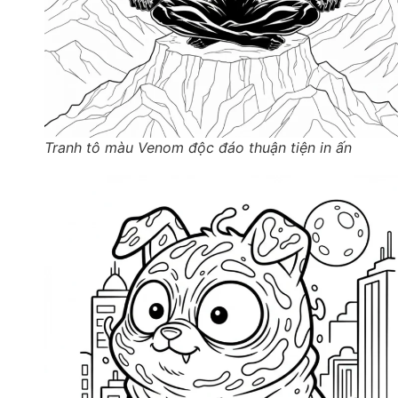
Tranh tô màu Venom độc đáo thuận tiện in ấn