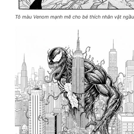
Tô màu Venom mạnh mẽ cho bé thích nhân vật ngầu