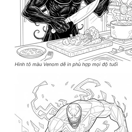
Hình tô màu Venom dễ in phù hợp mọi độ tuổi