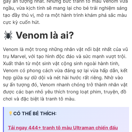
gây ấn tượng nhất. Những bức tranh tô màu Venom vừa
ngầu, vừa kịch tính sẽ mang lại cho bé trải nghiệm sáng
tạo đầy thú vị, mở ra một hành trình khám phá sắc màu
cực kỳ cuốn hút.
Venom là ai?
Venom là một trong những nhân vật nổi bật nhất của vũ
trụ Marvel, với tạo hình độc đáo và sức mạnh vượt trội.
Xuất thân từ một sinh vật cộng sinh ngoài hành tinh,
Venom có phong cách vừa đáng sợ lại vừa hấp dẫn, kết
hợp giữa sự dữ dội và nét hài hước rất riêng. Nhờ vào
sự ấn tượng đó, Venom nhanh chóng trở thành nhân vật
được các bạn nhỏ yêu thích trong loạt phim, truyện, đồ
chơi và đặc biệt là tranh tô màu.
CÓ THỂ BÉ THÍCH:
Tải ngay 444+ tranh tô màu Ultraman chiến đấu