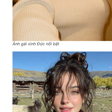
Ảnh gái xinh Đức nổi bật