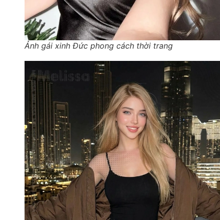
Ảnh gái xinh Đức phong cách thời trang