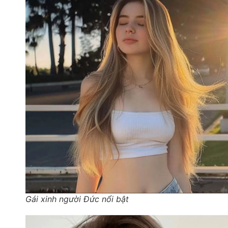
Gái xinh người Đức nổi bật