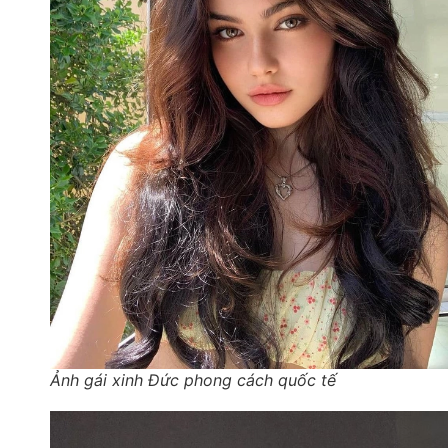
Ảnh gái xinh Đức phong cách quốc tế