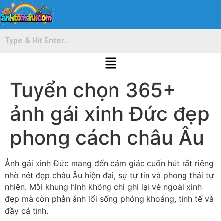
Tuyển chọn 365+
ảnh gái xinh Đức đẹp
phong cách châu Âu
Ảnh gái xinh Đức mang đến cảm giác cuốn hút rất riêng
nhờ nét đẹp châu Âu hiện đại, sự tự tin và phong thái tự
nhiên. Mỗi khung hình không chỉ ghi lại vẻ ngoài xinh
đẹp mà còn phản ánh lối sống phóng khoáng, tinh tế và
đầy cá tính.