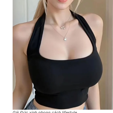
Gái Đức xinh phong cách lifestyle