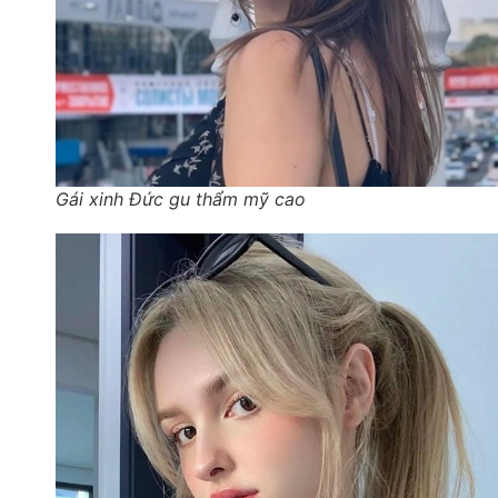
Gái xinh Đức gu thẩm mỹ cao