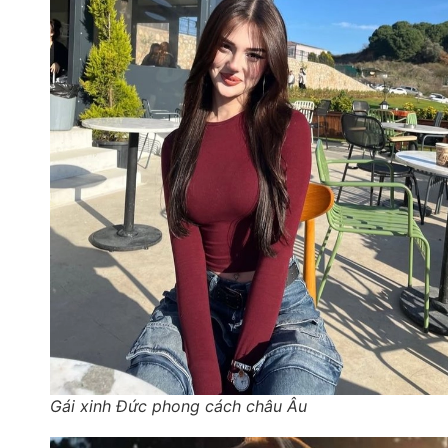
Gái xinh Đức phong cách châu Âu