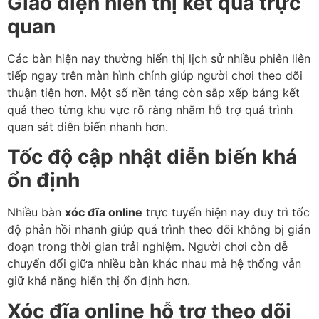
Giao diện hiển thị kết quả trực
quan
Các bàn hiện nay thường hiển thị lịch sử nhiều phiên liên
tiếp ngay trên màn hình chính giúp người chơi theo dõi
thuận tiện hơn. Một số nền tảng còn sắp xếp bảng kết
quả theo từng khu vực rõ ràng nhằm hỗ trợ quá trình
quan sát diễn biến nhanh hơn.
Tốc độ cập nhật diễn biến khá
ổn định
Nhiều bàn
xóc đĩa online
trực tuyến hiện nay duy trì tốc
độ phản hồi nhanh giúp quá trình theo dõi không bị gián
đoạn trong thời gian trải nghiệm. Người chơi còn dễ
chuyển đổi giữa nhiều bàn khác nhau mà hệ thống vẫn
giữ khả năng hiển thị ổn định hơn.
Xóc đĩa online hỗ trợ theo dõi