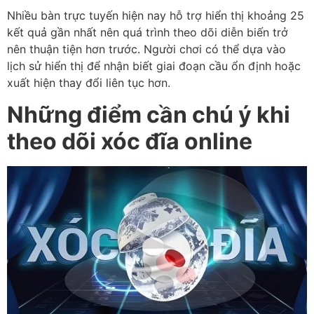
Nhiều bàn trực tuyến hiện nay hỗ trợ hiển thị khoảng 25
kết quả gần nhất nên quá trình theo dõi diễn biến trở
nên thuận tiện hơn trước. Người chơi có thể dựa vào
lịch sử hiển thị để nhận biết giai đoạn cầu ổn định hoặc
xuất hiện thay đổi liên tục hơn.
Những điểm cần chú ý khi
theo dõi xóc đĩa online