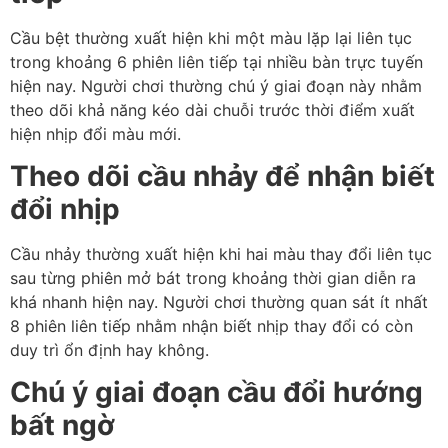
Cầu bệt thường xuất hiện khi một màu lặp lại liên tục
trong khoảng 6 phiên liên tiếp tại nhiều bàn trực tuyến
hiện nay. Người chơi thường chú ý giai đoạn này nhằm
theo dõi khả năng kéo dài chuỗi trước thời điểm xuất
hiện nhịp đổi màu mới.
Theo dõi cầu nhảy để nhận biết
đổi nhịp
Cầu nhảy thường xuất hiện khi hai màu thay đổi liên tục
sau từng phiên mở bát trong khoảng thời gian diễn ra
khá nhanh hiện nay. Người chơi thường quan sát ít nhất
8 phiên liên tiếp nhằm nhận biết nhịp thay đổi có còn
duy trì ổn định hay không.
Chú ý giai đoạn cầu đổi hướng
bất ngờ