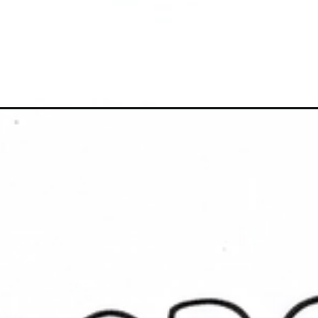
Đang mở
https://anhtomau.com/tranh-to-mau-pororo/