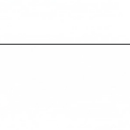
Đang mở
https://anhtomau.com/tranh-to-mau-nong-trai/