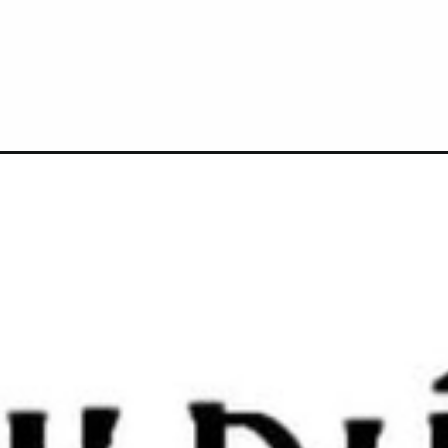
Đang mở
https://anhtomau.com/sticker-messenger-bua/