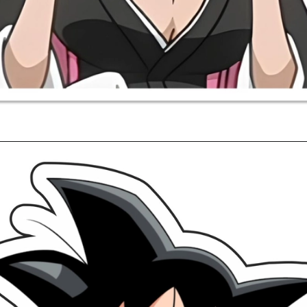
Đang mở
https://anhtomau.com/sticker-anime/