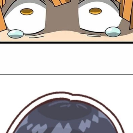
Đang mở
https://anhtomau.com/sticker-anime/