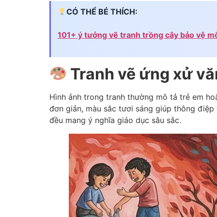
CÓ THỂ BÉ THÍCH:
101+ ý tưởng vẽ tranh trồng cây bảo vệ m
Tranh vẽ ứng xử văn
Hình ảnh trong tranh thường mô tả trẻ em hoặ
đơn giản, màu sắc tươi sáng giúp thông điệp
đều mang ý nghĩa giáo dục sâu sắc.