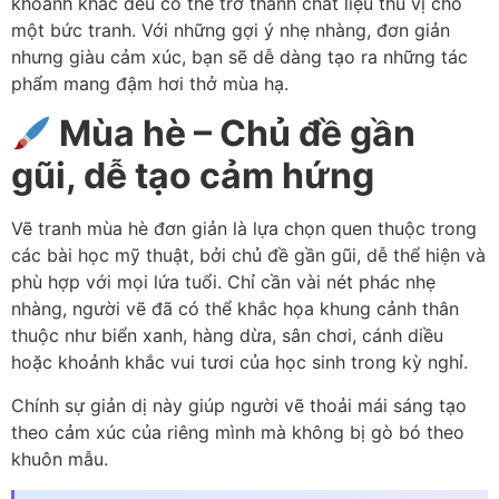
khoảnh khắc đều có thể trở thành chất liệu thú vị cho
một bức tranh. Với những gợi ý nhẹ nhàng, đơn giản
nhưng giàu cảm xúc, bạn sẽ dễ dàng tạo ra những tác
phẩm mang đậm hơi thở mùa hạ.
Mùa hè – Chủ đề gần
gũi, dễ tạo cảm hứng
Vẽ tranh mùa hè đơn giản là lựa chọn quen thuộc trong
các bài học mỹ thuật, bởi chủ đề gần gũi, dễ thể hiện và
phù hợp với mọi lứa tuổi. Chỉ cần vài nét phác nhẹ
nhàng, người vẽ đã có thể khắc họa khung cảnh thân
thuộc như biển xanh, hàng dừa, sân chơi, cánh diều
hoặc khoảnh khắc vui tươi của học sinh trong kỳ nghỉ.
Chính sự giản dị này giúp người vẽ thoải mái sáng tạo
theo cảm xúc của riêng mình mà không bị gò bó theo
khuôn mẫu.