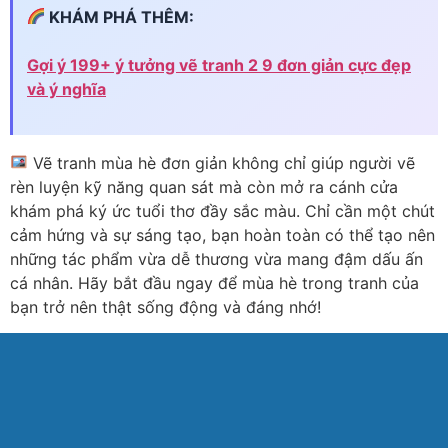
KHÁM PHÁ THÊM:
Gợi ý 199+ ý tưởng vẽ tranh 2 9 đơn giản cực đẹp
và ý nghĩa
Vẽ tranh mùa hè đơn giản không chỉ giúp người vẽ
rèn luyện kỹ năng quan sát mà còn mở ra cánh cửa
khám phá ký ức tuổi thơ đầy sắc màu. Chỉ cần một chút
cảm hứng và sự sáng tạo, bạn hoàn toàn có thể tạo nên
những tác phẩm vừa dễ thương vừa mang đậm dấu ấn
cá nhân. Hãy bắt đầu ngay để mùa hè trong tranh của
bạn trở nên thật sống động và đáng nhớ!