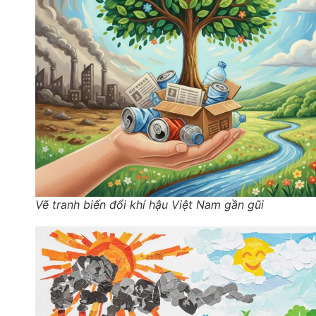
Vẽ tranh biến đổi khí hậu Việt Nam gần gũi