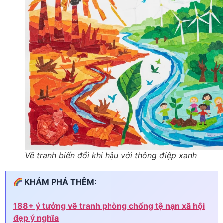
Vẽ tranh biến đổi khí hậu với thông điệp xanh
KHÁM PHÁ THÊM:
188+ ý tưởng vẽ tranh phòng chống tệ nạn xã hội
đẹp ý nghĩa