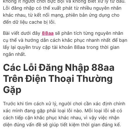
không ít người chơi bực bội và không biết xử lý từ đâu.
Lỗi đăng nhập có thể xuất phát từ nhiều nguyên nhân
khác nhau, từ kết nối mạng, phiên bản ứng dụng cho
đến dữ liệu cache bị lỗi.
Bài viết dưới đây
88aa
sẽ phân tích từng nguyên nhân
cụ thể và hướng dẫn cách khắc phục nhanh nhất để bạn
lấy lại quyền truy cập tài khoản 88aa trong thời gian
ngắn nhất.
Các Lỗi Đăng Nhập 88aa
Trên Điện Thoại Thường
Gặp
Trước khi tìm cách xử lý, người chơi cần xác định chính
xác mình đang gặp phải loại lỗi nào. Mỗi loại lỗi sẽ có
cách tiếp cận khắc phục khác nhau, vì vậy việc nhận
diện đúng vấn đề sẽ giúp tiết kiệm thời gian đáng kể.