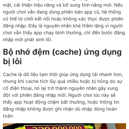
mật, cải thiện hiệu năng và bổ sung tính năng mới. Nếu
người chơi vẫn đang dùng phiên bản app cũ, hệ thống
có thể từ chối kết nối hoặc không xác thực được phiên
đăng nhập. Đây là nguyên nhân khá thầm lặng vì người
chơi vẫn thấy app chạy bình thường, chỉ đến bước đăng
nhập mới phát sinh lỗi.
Bộ nhớ đệm (cache) ứng dụng
bị lỗi
Cache là dữ liệu tạm thời giúp ứng dụng tải nhanh hơn,
nhưng khi cache tích lũy quá nhiều hoặc bị hỏng do sự
cố điện thoại, nó lại trở thành nguyên nhân gây xung
đột với phiên đăng nhập mới. Người chơi lúc này sẽ
thấy app hoạt động chậm bất thường, hoặc thông tin
đăng nhập không được ghi nhận dù nhập đúng hoàn
toàn.