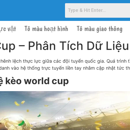
ực vật
Tô màu hoạt hình
Tô màu giao thông
up – Phân Tích Dữ Liệu
ênh lệch thực lực giữa các đội tuyển quốc gia. Quá trình t
danh vào hệ thống trực tuyến liền tay nhằm cập nhật tức t
lệ kèo world cup