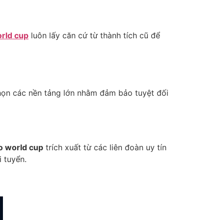
orld cup
luôn lấy căn cứ từ thành tích cũ để
 chọn các nền tảng lớn nhằm đảm bảo tuyệt đối
èo world cup
trích xuất từ các liên đoàn uy tín
i tuyển.