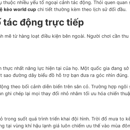
thuộc nhiều yếu tố ngoại cảnh tác động. Thói quen quan sá
lệ kèo world cup
chi tiết thường kèm theo lịch sử đối đầu.
 tác động trực tiếp
h mẽ từ hàng loạt điều kiện bên ngoài. Người chơi cần thu t
 thực nhất năng lực hiện tại của họ. Một quốc gia đang sở 
t sao đường dây biểu đồ hỗ trợ bạn đưa ra góc nhìn đúng.
ng theo bối cảnh diễn biến trên sân cỏ. Trường hợp ngôi 
n ghi chép lại mọi thay đổi nhỏ nhằm tối ưu hóa chiến thuậ
ỏ trong suốt quá trình triển khai đội hình. Trời đổ mưa to
g tại vùng khí hậu lạnh giá luôn chiếm ưu thế vào mùa đôn