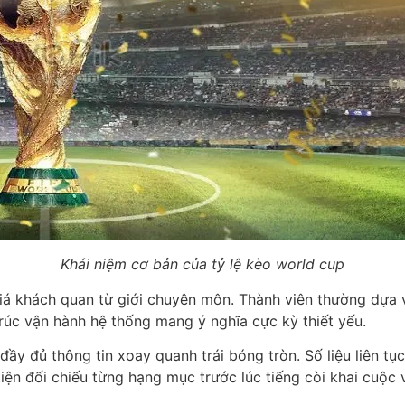
Khái niệm cơ bản của tỷ lệ kèo world cup
giá khách quan từ giới chuyên môn. Thành viên thường dựa
rúc vận hành hệ thống mang ý nghĩa cực kỳ thiết yếu.
ầy đủ thông tin xoay quanh trái bóng tròn. Số liệu liên t
iện đối chiếu từng hạng mục trước lúc tiếng còi khai cuộc 