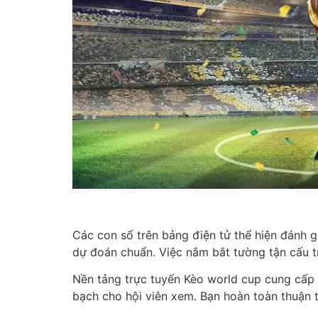
Các con số trên bảng điện tử thể hiện đánh 
dự đoán chuẩn. Việc nắm bắt tường tận cấu t
Nền tảng trực tuyến Kèo world cup cung cấp đ
bạch cho hội viên xem. Bạn hoàn toàn thuận t