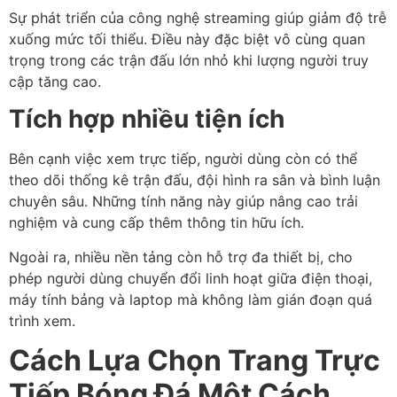
Sự phát triển của công nghệ streaming giúp giảm độ trễ
xuống mức tối thiểu. Điều này đặc biệt vô cùng quan
trọng trong các trận đấu lớn nhỏ khi lượng người truy
cập tăng cao.
Tích hợp nhiều tiện ích
Bên cạnh việc xem trực tiếp, người dùng còn có thể
theo dõi thống kê trận đấu, đội hình ra sân và bình luận
chuyên sâu. Những tính năng này giúp nâng cao trải
nghiệm và cung cấp thêm thông tin hữu ích.
Ngoài ra, nhiều nền tảng còn hỗ trợ đa thiết bị, cho
phép người dùng chuyển đổi linh hoạt giữa điện thoại,
máy tính bảng và laptop mà không làm gián đoạn quá
trình xem.
Cách Lựa Chọn Trang Trực
Tiếp Bóng Đá Một Cách