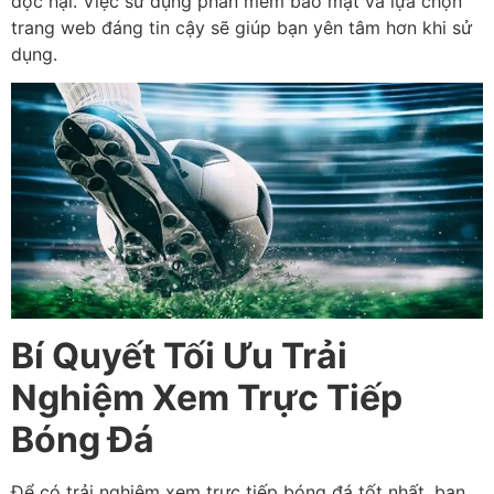
độc hại. Việc sử dụng phần mềm bảo mật và lựa chọn
trang web đáng tin cậy sẽ giúp bạn yên tâm hơn khi sử
dụng.
Bí Quyết Tối Ưu Trải
Nghiệm Xem Trực Tiếp
Bóng Đá
Để có trải nghiệm xem trực tiếp bóng đá tốt nhất, bạn