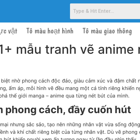
ực vật
Tô màu hoạt hình
Tô màu giao thông
1+ mẫu tranh vẽ anime
 biệt nhờ phong cách độc đáo, giàu cảm xúc và đậm chất n
ng, ấm áp, mỗi hình vẽ đều mang một cá tính riêng khiến n
phá thế giới manga – anime qua từng nét bút của mình.
 phong cách, đầy cuốn hút
ại nhưng sắc sảo, tạo nên những nhân vật vừa sống động 
nh và khí chất riêng biệt của từng nhân vật. Dù vẽ phong 
n hút khiến người xem ấn tượng ngay từ lần đầu nhìn thấy.