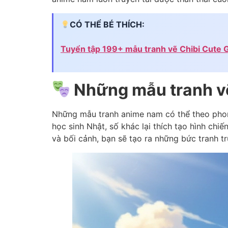
CÓ THỂ BÉ THÍCH:
Tuyển tập 199+ mẫu tranh vẽ Chibi Cute G
Những mẫu tranh v
Những mẫu tranh anime nam có thể theo phon
học sinh Nhật, số khác lại thích tạo hình chi
và bối cảnh, bạn sẽ tạo ra những bức tranh t