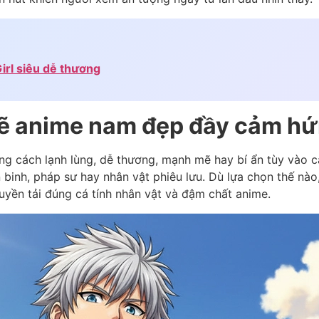
irl siêu dễ thương
ẽ anime nam đẹp đầy cảm h
g cách lạnh lùng, dễ thương, mạnh mẽ hay bí ẩn tùy vào 
ến binh, pháp sư hay nhân vật phiêu lưu. Dù lựa chọn thế nà
ruyền tải đúng cá tính nhân vật và đậm chất anime.