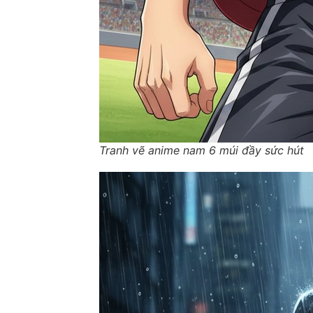
Tranh vẽ anime nam 6 múi đầy sức hút