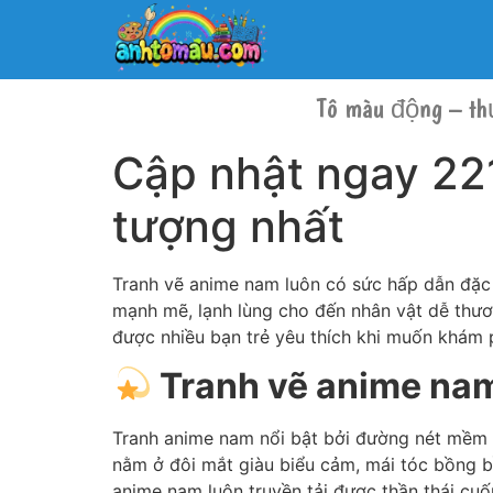
Tô màu động – th
Cập nhật ngay 22
tượng nhất
Tranh vẽ anime nam luôn có sức hấp dẫn đặc
mạnh mẽ, lạnh lùng cho đến nhân vật dễ thươ
được nhiều bạn trẻ yêu thích khi muốn khám 
Tranh vẽ anime nam
Tranh anime nam nổi bật bởi đường nét mềm m
nằm ở đôi mắt giàu biểu cảm, mái tóc bồng bề
anime nam luôn truyền tải được thần thái cuố