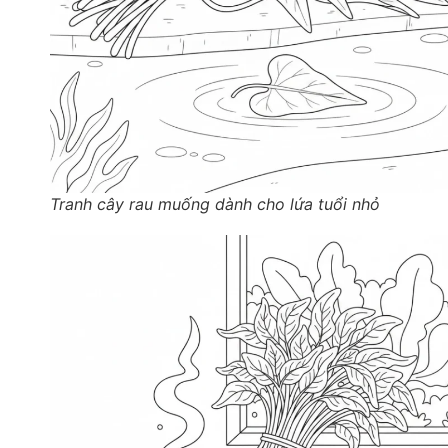
Tranh cây rau muống dành cho lứa tuổi nhỏ