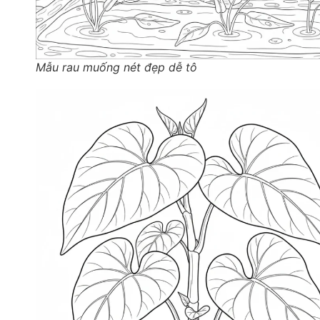
Mẫu rau muống nét đẹp dễ tô