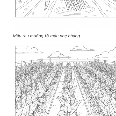
Mẫu rau muống tô màu nhẹ nhàng