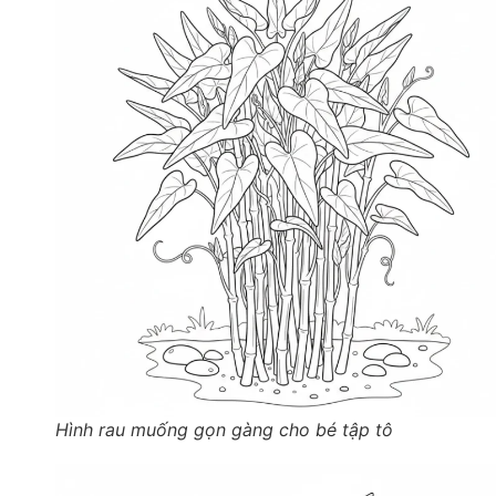
Hình rau muống gọn gàng cho bé tập tô