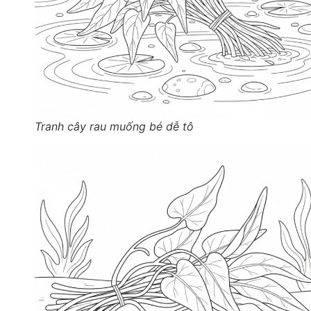
Tranh cây rau muống bé dễ tô