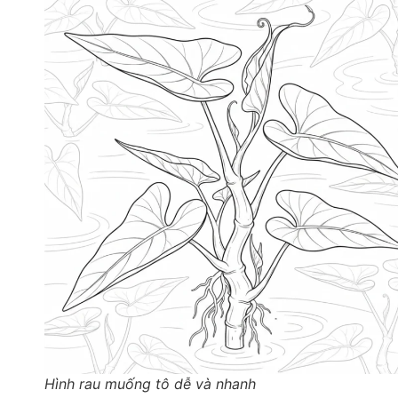
Hình rau muống tô dễ và nhanh