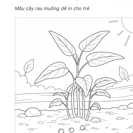
Mẫu cây rau muống dễ in cho trẻ