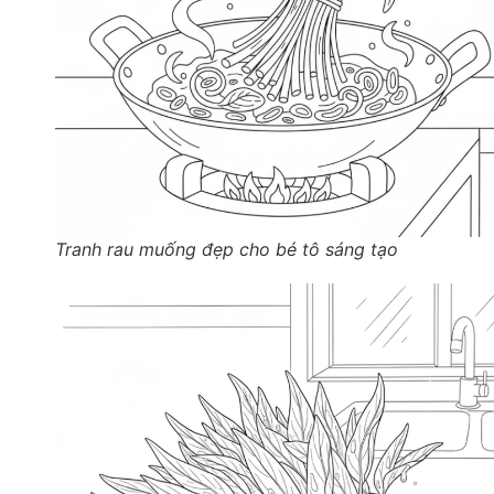
Tranh rau muống đẹp cho bé tô sáng tạo