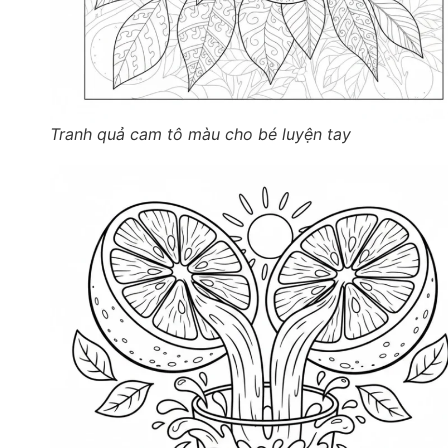
Tranh quả cam tô màu cho bé luyện tay