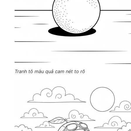
Tranh tô màu quả cam nét to rõ