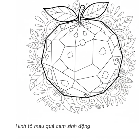
Hình tô màu quả cam sinh động