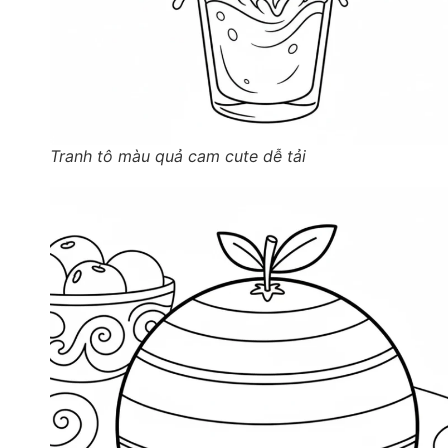
Tranh tô màu quả cam cute dễ tải