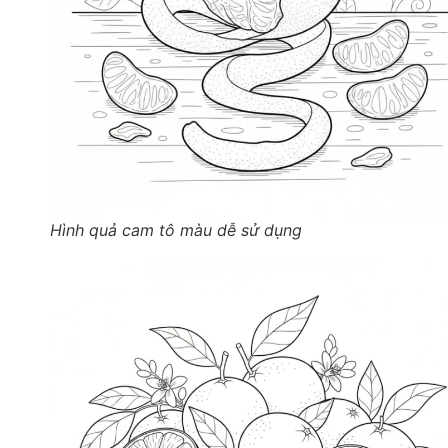
Hình quả cam tô màu dễ sử dụng