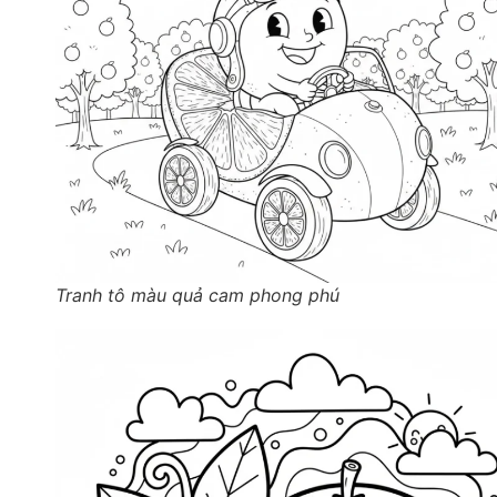
Tranh tô màu quả cam phong phú