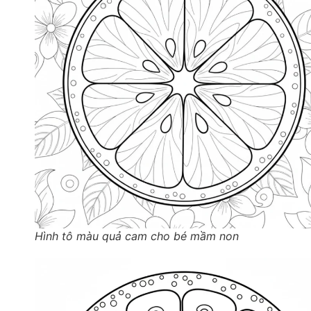
Hình tô màu quả cam cho bé mầm non