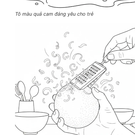
Tô màu quả cam đáng yêu cho trẻ