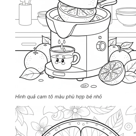
Hình quả cam tô màu phù hợp bé nhỏ