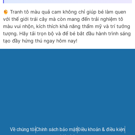
Tranh tô màu quả cam không chỉ giúp bé làm quen
với thế giới trái cây mà còn mang đến trải nghiệm tô
màu vui nhộn, kích thích khả năng thẩm mỹ và trí tưởng
tượng. Hãy tải trọn bộ và để bé bắt đầu hành trình sáng
tạo đầy hứng thú ngay hôm nay!
Về chúng tôi
Chính sách bảo mật
Điều khoản & điều kiện