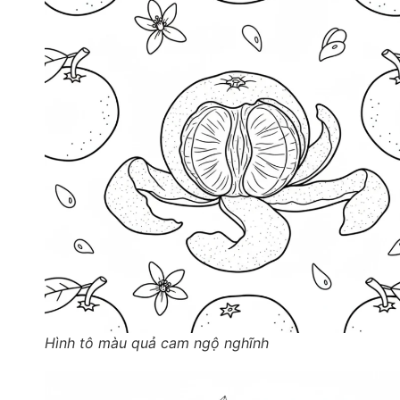
Hình tô màu quả cam ngộ nghĩnh