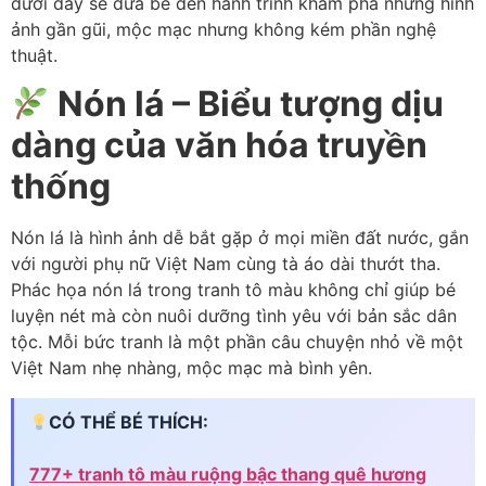
dưới đây sẽ đưa bé đến hành trình khám phá những hình
ảnh gần gũi, mộc mạc nhưng không kém phần nghệ
thuật.
Nón lá – Biểu tượng dịu
dàng của văn hóa truyền
thống
Nón lá là hình ảnh dễ bắt gặp ở mọi miền đất nước, gắn
với người phụ nữ Việt Nam cùng tà áo dài thướt tha.
Phác họa nón lá trong tranh tô màu không chỉ giúp bé
luyện nét mà còn nuôi dưỡng tình yêu với bản sắc dân
tộc. Mỗi bức tranh là một phần câu chuyện nhỏ về một
Việt Nam nhẹ nhàng, mộc mạc mà bình yên.
CÓ THỂ BÉ THÍCH:
777+ tranh tô màu ruộng bậc thang quê hương