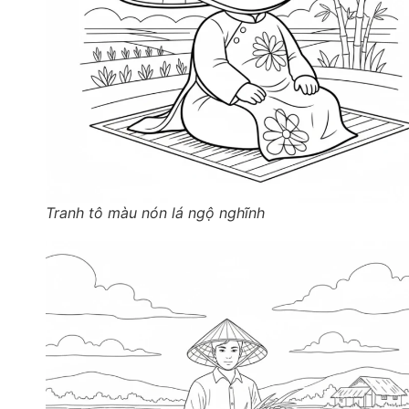
Tranh tô màu nón lá ngộ nghĩnh