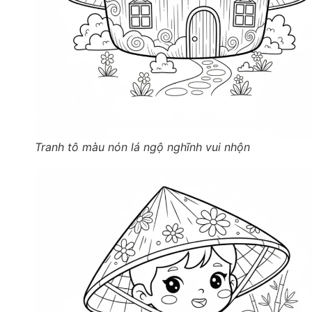
Tranh tô màu nón lá ngộ nghĩnh vui nhộn