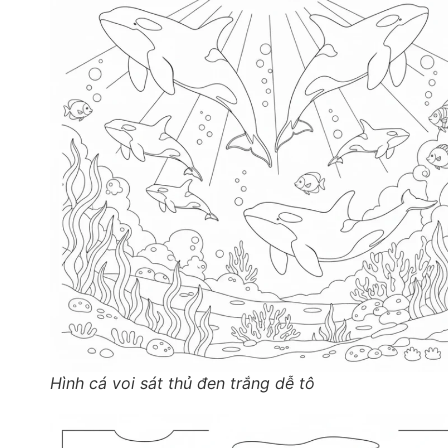
Hình cá voi sát thủ đen trắng dễ tô