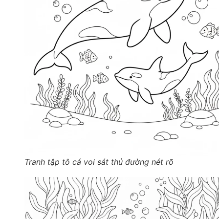
Tranh tập tô cá voi sát thủ đường nét rõ