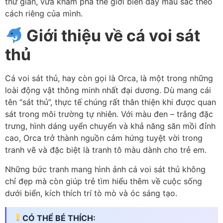
thư giãn, vừa khám phá thế giới biển đầy màu sắc theo
cách riêng của mình.
Giới thiệu về cá voi sát
thủ
Cá voi sát thủ, hay còn gọi là Orca, là một trong những
loài động vật thông minh nhất đại dương. Dù mang cái
tên “sát thủ”, thực tế chúng rất thân thiện khi được quan
sát trong môi trường tự nhiên. Với màu đen – trắng đặc
trưng, hình dáng uyển chuyển và khả năng săn mồi đỉnh
cao, Orca trở thành nguồn cảm hứng tuyệt vời trong
tranh vẽ và đặc biệt là tranh tô màu dành cho trẻ em.
Những bức tranh mang hình ảnh cá voi sát thủ không
chỉ đẹp mà còn giúp trẻ tìm hiểu thêm về cuộc sống
dưới biển, kích thích trí tò mò và óc sáng tạo.
CÓ THỂ BÉ THÍCH: