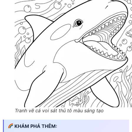
Tranh vẽ cá voi sát thủ tô màu sáng tạo
KHÁM PHÁ THÊM: