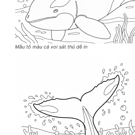
Mẫu tô màu cá voi sát thủ dễ in