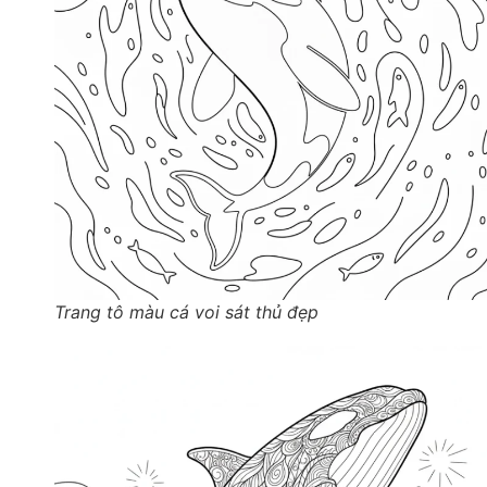
Trang tô màu cá voi sát thủ đẹp