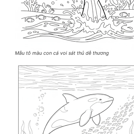
Mẫu tô màu con cá voi sát thủ dễ thương