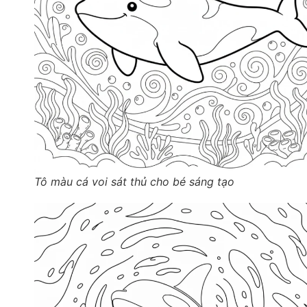
Tô màu cá voi sát thủ cho bé sáng tạo