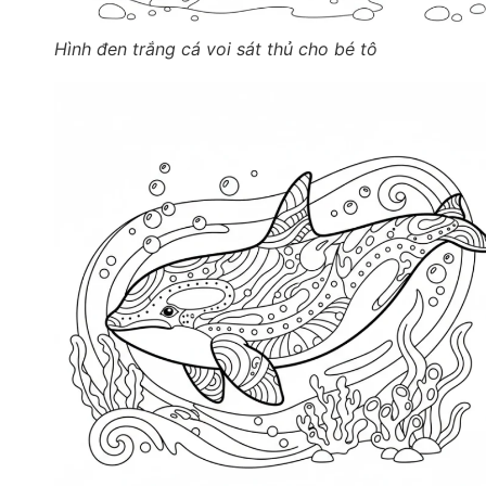
Hình đen trắng cá voi sát thủ cho bé tô