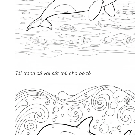
Tải tranh cá voi sát thủ cho bé tô