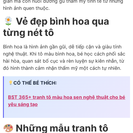
giãn mà còn nuôi dưỡng gu thẩm mỹ tinh tế từ những
hình ảnh quen thuộc.
Vẻ đẹp bình hoa qua
từng nét tô
Bình hoa là hình ảnh gần gũi, dễ tiếp cận và giàu tính
nghệ thuật. Khi tô màu bình hoa, bé học cách phối sắc
hài hòa, quan sát bố cục và rèn luyện sự kiên nhẫn, từ
đó hình thành cảm nhận thẩm mỹ một cách tự nhiên.
CÓ THỂ BÉ THÍCH:
BST 365+ tranh tô màu hoa sen nghệ thuật cho bé
yêu sáng tạo
Những mẫu tranh tô