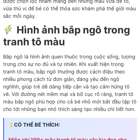
được chọn lọc nhằm mang đến những mẫu vừa dễ tô,
vừa thú vị để bé có thể thỏa sức khám phá thế giới màu
sắc mỗi ngày.
Hình ảnh bắp ngô trong
tranh tô màu
Bắp ngô là hình ảnh quen thuộc trong cuộc sống, tượng
trưng cho sự no đủ và tự nhiên. Khi xuất hiện trong
tranh tô màu, bắp ngô thường được cách điệu theo
nhiều phong cách từ đơn giản, đáng yêu đến ngộ
nghĩnh, giúp trẻ dễ dàng tiếp cận và tạo cảm hứng tô
vẽ. Với đường nét mềm mại và bố cục rõ ràng, tranh tô
màu bắp ngô phù hợp cho cả bé nhỏ mới bắt đầu tập tô
cho tới những bạn nhỏ thích sáng tạo nhiều chi tiết hơn.
CÓ THỂ BÉ THÍCH:
Miễn phí 199+ mẫu tranh tô màu cây lúa đẹp cho