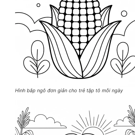
Hình bắp ngô đơn giản cho trẻ tập tô mỗi ngày