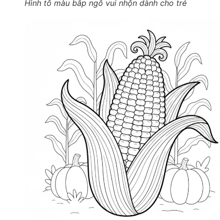
Hình tô màu bắp ngô vui nhộn dành cho trẻ