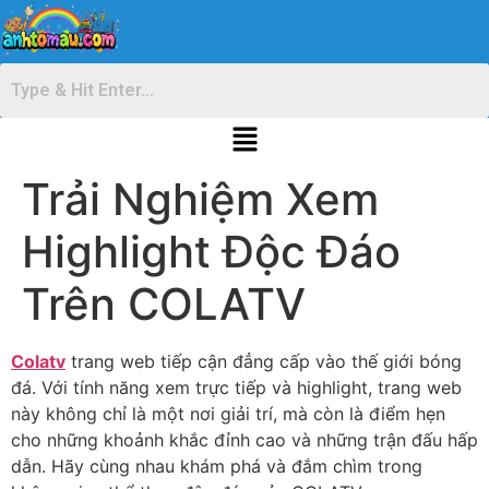
Trải Nghiệm Xem
Highlight Độc Đáo
Trên COLATV
Colatv
trang web tiếp cận đẳng cấp vào thế giới bóng
đá. Với tính năng xem trực tiếp và highlight, trang web
này không chỉ là một nơi giải trí, mà còn là điểm hẹn
cho những khoảnh khắc đỉnh cao và những trận đấu hấp
dẫn. Hãy cùng nhau khám phá và đắm chìm trong