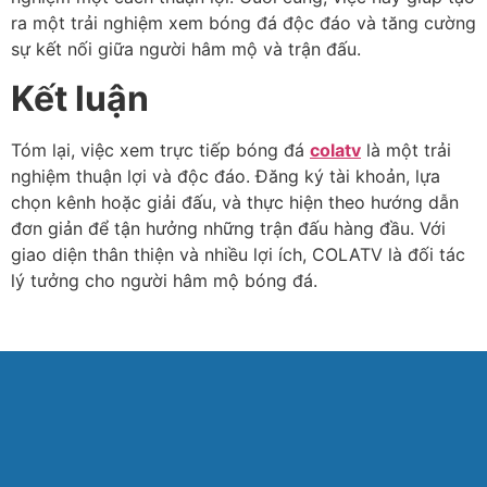
ra một trải nghiệm xem bóng đá độc đáo và tăng cường
sự kết nối giữa người hâm mộ và trận đấu.
Kết luận
Tóm lại, việc xem trực tiếp bóng đá
colatv
là một trải
nghiệm thuận lợi và độc đáo. Đăng ký tài khoản, lựa
chọn kênh hoặc giải đấu, và thực hiện theo hướng dẫn
đơn giản để tận hưởng những trận đấu hàng đầu. Với
giao diện thân thiện và nhiều lợi ích, COLATV là đối tác
lý tưởng cho người hâm mộ bóng đá.