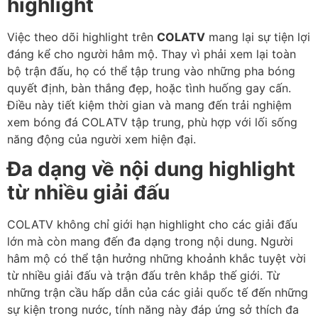
highlight
Việc theo dõi highlight trên
COLATV
mang lại sự tiện lợi
đáng kể cho người hâm mộ. Thay vì phải xem lại toàn
bộ trận đấu, họ có thể tập trung vào những pha bóng
quyết định, bàn thắng đẹp, hoặc tình huống gay cấn.
Điều này tiết kiệm thời gian và mang đến trải nghiệm
xem bóng đá COLATV tập trung, phù hợp với lối sống
năng động của người xem hiện đại.
Đa dạng về nội dung highlight
từ nhiều giải đấu
COLATV không chỉ giới hạn highlight cho các giải đấu
lớn mà còn mang đến đa dạng trong nội dung. Người
hâm mộ có thể tận hưởng những khoảnh khắc tuyệt vời
từ nhiều giải đấu và trận đấu trên khắp thế giới. Từ
những trận cầu hấp dẫn của các giải quốc tế đến những
sự kiện trong nước, tính năng này đáp ứng sở thích đa