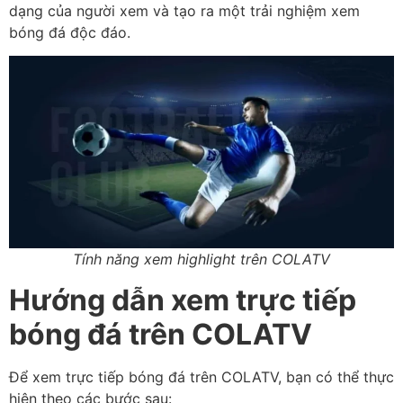
dạng của người xem và tạo ra một trải nghiệm xem
bóng đá độc đáo.
Tính năng xem highlight trên COLATV
Hướng dẫn xem trực tiếp
bóng đá trên COLATV
Để xem trực tiếp bóng đá trên COLATV, bạn có thể thực
hiện theo các bước sau: