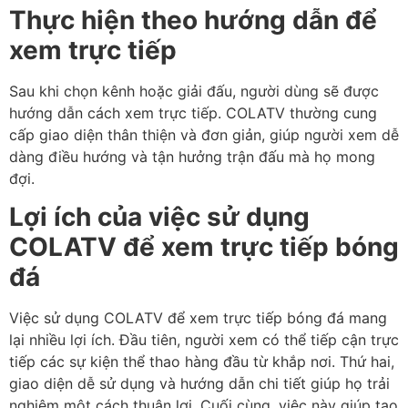
Thực hiện theo hướng dẫn để
xem trực tiếp
Sau khi chọn kênh hoặc giải đấu, người dùng sẽ được
hướng dẫn cách xem trực tiếp. COLATV thường cung
cấp giao diện thân thiện và đơn giản, giúp người xem dễ
dàng điều hướng và tận hưởng trận đấu mà họ mong
đợi.
Lợi ích của việc sử dụng
COLATV để xem trực tiếp bóng
đá
Việc sử dụng COLATV để xem trực tiếp bóng đá mang
lại nhiều lợi ích. Đầu tiên, người xem có thể tiếp cận trực
tiếp các sự kiện thể thao hàng đầu từ khắp nơi. Thứ hai,
giao diện dễ sử dụng và hướng dẫn chi tiết giúp họ trải
nghiệm một cách thuận lợi. Cuối cùng, việc này giúp tạo