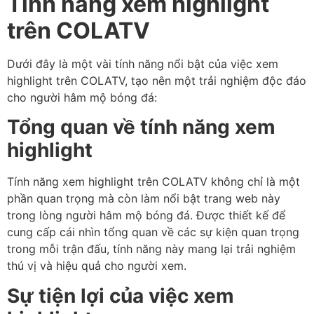
Tính năng xem highlight
trên COLATV
Dưới đây là một vài tính năng nổi bật của việc xem
highlight trên COLATV, tạo nên một trải nghiệm độc đáo
cho người hâm mộ bóng đá:
Tổng quan về tính năng xem
highlight
Tính năng xem highlight trên COLATV không chỉ là một
phần quan trọng mà còn làm nổi bật trang web này
trong lòng người hâm mộ bóng đá. Được thiết kế để
cung cấp cái nhìn tổng quan về các sự kiện quan trọng
trong mỗi trận đấu, tính năng này mang lại trải nghiệm
thú vị và hiệu quả cho người xem.
Sự tiện lợi của việc xem