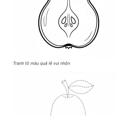
Tranh tô màu quả lê vui nhộn