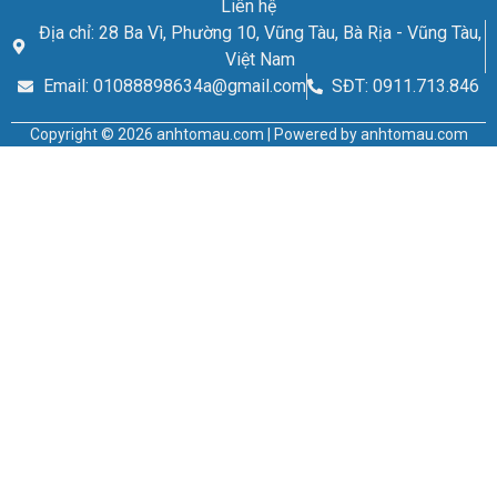
Liên hệ
Địa chỉ: 28 Ba Vì, Phường 10, Vũng Tàu, Bà Rịa - Vũng Tàu,
Việt Nam
Email: 01088898634a@gmail.com
SĐT: 0911.713.846
Copyright © 2026 anhtomau.com | Powered by anhtomau.com