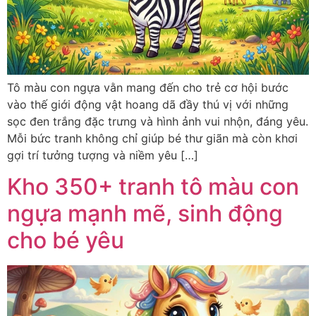
Tô màu con ngựa vằn mang đến cho trẻ cơ hội bước
vào thế giới động vật hoang dã đầy thú vị với những
sọc đen trắng đặc trưng và hình ảnh vui nhộn, đáng yêu.
Mỗi bức tranh không chỉ giúp bé thư giãn mà còn khơi
gợi trí tưởng tượng và niềm yêu […]
Kho 350+ tranh tô màu con
ngựa mạnh mẽ, sinh động
cho bé yêu