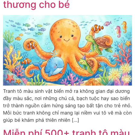
thương cho bé
Tranh tô màu sinh vật biển mở ra không gian đại dương
đầy màu sắc, nơi những chú cá, bạch tuộc hay sao biển
trở thành nguồn cảm hứng sáng tạo bất tận cho trẻ nhỏ.
Mỗi bức tranh không chỉ mang lại niềm vui tô vẽ mà còn
giúp bé khám phá thiên nhiên […]
Miễn phí 500+ tranh tô màu