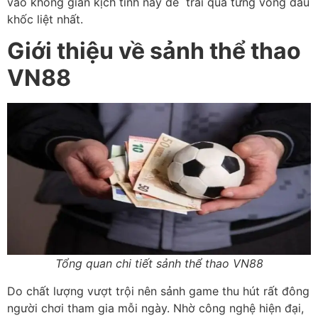
vào không gian kịch tính này để trải qua từng vòng đấu
khốc liệt nhất.
Giới thiệu về sảnh thể thao
VN88
Tổng quan chi tiết sảnh thể thao VN88
Do chất lượng vượt trội nên sảnh game thu hút rất đông
người chơi tham gia mỗi ngày. Nhờ công nghệ hiện đại,