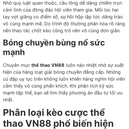
Nhờ quy luật quen thuộc, cầu lông dễ dàng chiếm trọn
cảm tình của đông đảo hội viên tham gia. Mỗi lúc hai
tay vợt giằng co điểm số, sự hồi hộp lập tức dâng trào
vô cùng mạnh mẽ. Do trình độ thường phân hóa rõ ràng
nên thao tác chốt kèo cũng trở nên vô cùng đơn giản.
Bóng chuyền bùng nổ sức
mạnh
Chuyên mục
thể thao VN88
luôn náo nhiệt nhờ sự xuất
hiện của hàng loạt giải bóng chuyền đẳng cấp. Những
cú đập uy lực trên không luôn khiến hàng nghìn hội viên
cảm thấy vô cùng phấn khích. Khi phân tích kỹ sức
mạnh tập thể, bạn sẽ tìm thấy phương án đầu tư tối ưu
nhất.
Phân loại kèo cược thể
thao VN88 phổ biến hiện