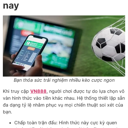
nay
Bạn thỏa sức trải nghiệm nhiều kèo cược ngon
Khi truy cập
VN888
, người chơi được tự do lựa chọn vô
vàn hình thức vào tiền khác nhau. Hệ thống thiết lập sẵn
đa dạng tỷ lệ nhằm phục vụ mọi chiến thuật soi xét của
bạn.
Chấp toàn trận đấu: Hình thức này cực kỳ quen