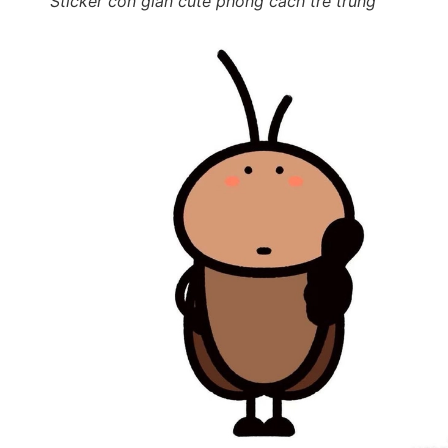
Sticker con gián cute phong cách trẻ trung