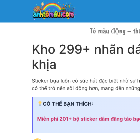
Tô màu động – th
Kho 299+ nhãn dán
khịa
Sticker bựa luôn có sức hút đặc biệt nhờ sự h
có thể trở nên sôi động hơn, mang đến những t
CÓ THỂ BẠN THÍCH:
Miễn phí 201+ bộ sticker dâm đãng táo bạ