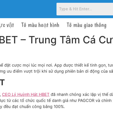
ực vật
Tô màu hoạt hình
Tô màu giao thông
HBET – Trung Tâm Cá C
hể đặt cược mọi lúc mọi nơi. App được thiết kế tinh gọn, tư
ững ưu điểm vượt trội khi sử dụng phiên bản di động của sâ
ET
7,
CEO Lý Huỳnh Hát HBET
đã nhanh chóng xác lập vị thế d
lực từ các tổ chức quốc tế danh giá như PAGCOR và chính p
ây đều đạt chuẩn công bằng 100%.