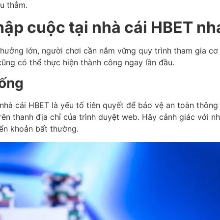
âu thẳm.
hập cuộc tại nhà cái HBET n
thưởng lớn, người chơi cần nắm vững quy trình tham gia cơ
cũng có thể thực hiện thành công ngay lần đầu.
hống
nhà cái HBET là yếu tố tiên quyết để bảo vệ an toàn thông 
rên thanh địa chỉ của trình duyệt web. Hãy cảnh giác với 
ển khoản bất thường.