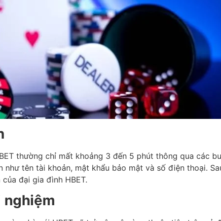
n
i HBET thường chỉ mất khoảng 3 đến 5 phút thông qua các 
n như tên tài khoản, mật khẩu bảo mật và số điện thoại. Sa
n của đại gia đình HBET.
i nghiệm