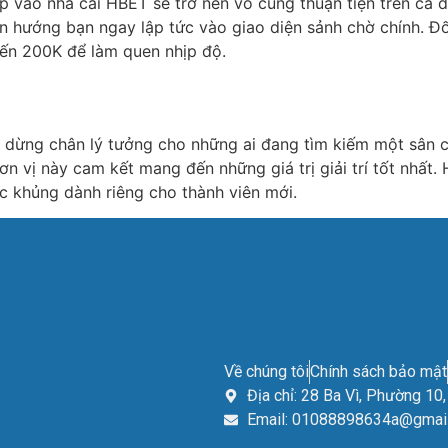
p vào nhà cái HBET sẽ trở nên vô cùng thuận tiện trên cả đ
n hướng bạn ngay lập tức vào giao diện sảnh chờ chính. Đố
đến 200K để làm quen nhịp độ.
m dừng chân lý tưởng cho những ai đang tìm kiếm một sân c
n vị này cam kết mang đến những giá trị giải trí tốt nhất
 khủng dành riêng cho thành viên mới.
Về chúng tôi
Chính sách bảo mật
Địa chỉ: 28 Ba Vì, Phường 10
Email: 01088898634a@gmai