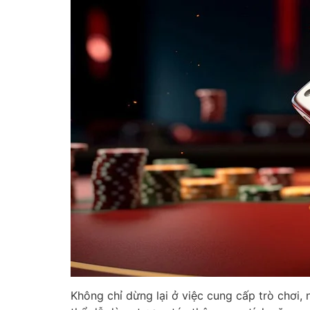
Không chỉ dừng lại ở việc cung cấp trò chơi,