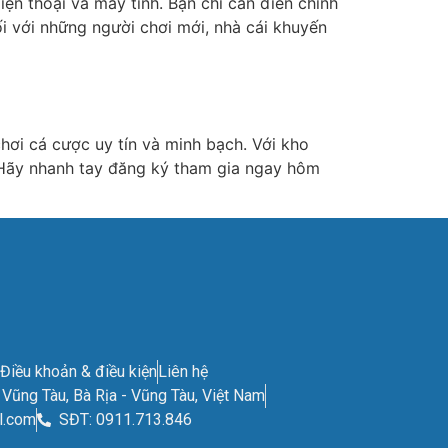
iện thoại và máy tính. Bạn chỉ cần điền chính
i với những người chơi mới, nhà cái khuyến
hơi cá cược uy tín và minh bạch. Với kho
. Hãy nhanh tay đăng ký tham gia ngay hôm
Điều khoản & điều kiện
Liên hệ
, Vũng Tàu, Bà Rịa - Vũng Tàu, Việt Nam
l.com
SĐT: 0911.713.846