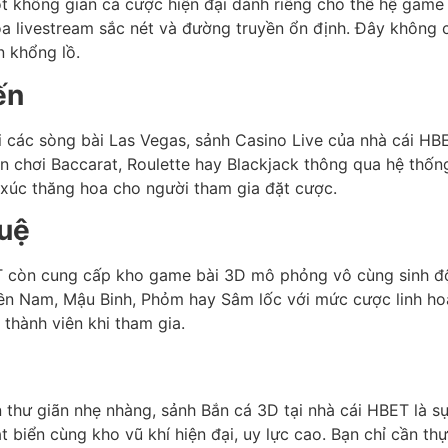
không gian cá cược hiện đại dành riêng cho thế hệ game th
a livestream sắc nét và đường truyền ổn định. Đây không 
n khổng lồ.
ến
i các sòng bài Las Vegas, sảnh Casino Live của nhà cái HB
àn chơi Baccarat, Roulette hay Blackjack thông qua hệ thố
 xúc thăng hoa cho người tham gia đặt cược.
tuệ
ET còn cung cấp kho game bài 3D mô phỏng vô cùng sinh đ
ền Nam, Mậu Binh, Phỏm hay Sâm lốc với mức cược linh hoạ
 thành viên khi tham gia.
thư giãn nhẹ nhàng, sảnh Bắn cá 3D tại nhà cái HBET là sự
 biển cùng kho vũ khí hiện đại, uy lực cao. Bạn chỉ cần thự