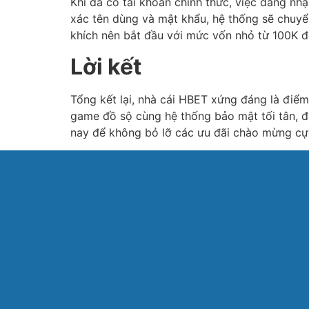
Khi đã có tài khoản chính thức, việc đăng nhậ
xác tên dùng và mật khẩu, hệ thống sẽ chuyể
khích nên bắt đầu với mức vốn nhỏ từ 100K 
Lời kết
Tổng kết lại, nhà cái HBET xứng đáng là điể
game đồ sộ cùng hệ thống bảo mật tối tân, đơ
nay để không bỏ lỡ các ưu đãi chào mừng cực