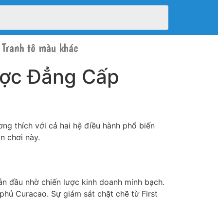
Tranh tô màu khác
ược Đẳng Cấp
ơng thích với cả hai hệ điều hành phổ biến
n chơi này.
ẫn đầu nhờ chiến lược kinh doanh minh bạch.
hủ Curacao. Sự giám sát chặt chẽ từ First