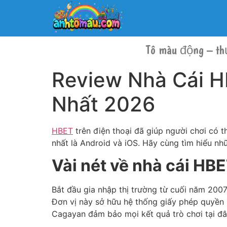
Tô màu động – th
Review Nhà Cái 
Nhất 2026
HBET
trên điện thoại đã giúp người chơi có t
nhất là Android và iOS. Hãy cùng tìm hiểu nh
Vài nét về nhà cái HB
Bắt đầu gia nhập thị trường từ cuối năm 200
Đơn vị này sở hữu hệ thống giấy phép quyền 
Cagayan đảm bảo mọi kết quả trò chơi tại đ