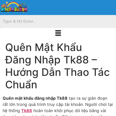
Quên Mật Khẩu
Đăng Nhập Tk88 –
Hướng Dẫn Thao Tác
Chuẩn
Quên mật khẩu đăng nhập Tk88
tạo ra sự gián đoạn
rất lớn trong quá trình truy cập tài khoản. Người chơi tại
hệ thống
Tk88
hoàn toàn khôi phục dữ liệu bằng vài