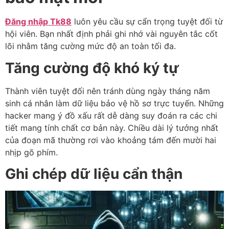
Đăng nhập Tk88
luôn yêu cầu sự cẩn trọng tuyệt đối từ
hội viên. Bạn nhất định phải ghi nhớ vài nguyên tắc cốt
lõi nhằm tăng cường mức độ an toàn tối đa.
Tăng cường độ khó ký tự
Thành viên tuyệt đối nên tránh dùng ngày tháng năm
sinh cá nhân làm dữ liệu bảo vệ hồ sơ trực tuyến. Những
hacker mang ý đồ xấu rất dễ dàng suy đoán ra các chi
tiết mang tính chất cơ bản này. Chiều dài lý tưởng nhất
của đoạn mã thường rơi vào khoảng tám đến mười hai
nhịp gõ phím.
Ghi chép dữ liệu cẩn thận