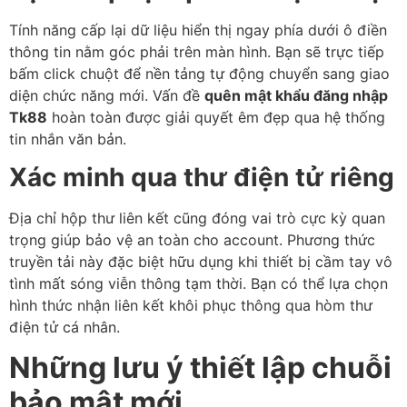
Tính năng cấp lại dữ liệu hiển thị ngay phía dưới ô điền
thông tin nằm góc phải trên màn hình. Bạn sẽ trực tiếp
bấm click chuột để nền tảng tự động chuyển sang giao
diện chức năng mới. Vấn đề
quên mật khẩu đăng nhập
Tk88
hoàn toàn được giải quyết êm đẹp qua hệ thống
tin nhắn văn bản.
Xác minh qua thư điện tử riêng
Địa chỉ hộp thư liên kết cũng đóng vai trò cực kỳ quan
trọng giúp bảo vệ an toàn cho account. Phương thức
truyền tải này đặc biệt hữu dụng khi thiết bị cầm tay vô
tình mất sóng viễn thông tạm thời. Bạn có thể lựa chọn
hình thức nhận liên kết khôi phục thông qua hòm thư
điện tử cá nhân.
Những lưu ý thiết lập chuỗi
bảo mật mới