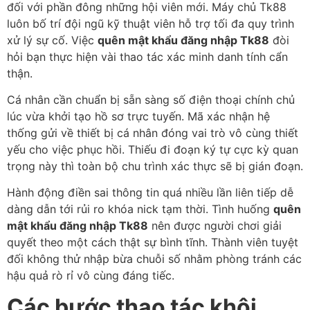
đối với phần đông những hội viên mới. Máy chủ Tk88
luôn bố trí đội ngũ kỹ thuật viên hỗ trợ tối đa quy trình
xử lý sự cố. Việc
quên mật khẩu đăng nhập Tk88
đòi
hỏi bạn thực hiện vài thao tác xác minh danh tính cẩn
thận.
Cá nhân cần chuẩn bị sẵn sàng số điện thoại chính chủ
lúc vừa khởi tạo hồ sơ trực tuyến. Mã xác nhận hệ
thống gửi về thiết bị cá nhân đóng vai trò vô cùng thiết
yếu cho việc phục hồi. Thiếu đi đoạn ký tự cực kỳ quan
trọng này thì toàn bộ chu trình xác thực sẽ bị gián đoạn.
Hành động điền sai thông tin quá nhiều lần liên tiếp dễ
dàng dẫn tới rủi ro khóa nick tạm thời. Tình huống
quên
mật khẩu đăng nhập Tk88
nên được người chơi giải
quyết theo một cách thật sự bình tĩnh. Thành viên tuyệt
đối không thử nhập bừa chuỗi số nhằm phòng tránh các
hậu quả rò rỉ vô cùng đáng tiếc.
Các bước thao tác khôi