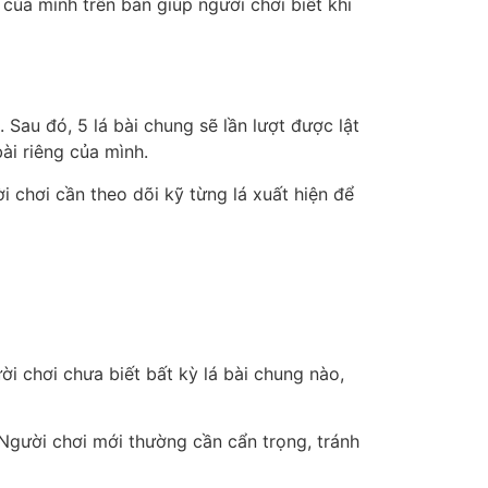
 của mình trên bàn giúp người chơi biết khi
Sau đó, 5 lá bài chung sẽ lần lượt được lật
ài riêng của mình.
i chơi cần theo dõi kỹ từng lá xuất hiện để
ời chơi chưa biết bất kỳ lá bài chung nào,
 Người chơi mới thường cần cẩn trọng, tránh