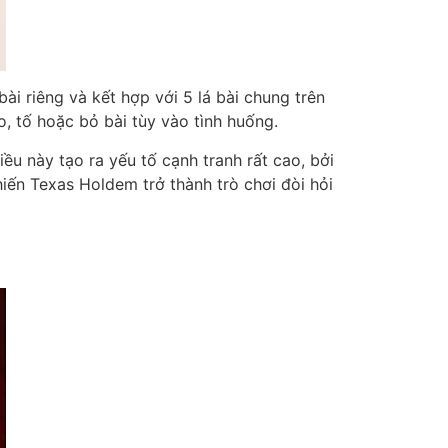
ài riêng và kết hợp với 5 lá bài chung trên
o, tố hoặc bỏ bài tùy vào tình huống.
u này tạo ra yếu tố cạnh tranh rất cao, bởi
iến Texas Holdem trở thành trò chơi đòi hỏi