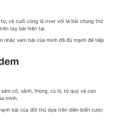
 tư, và cuối cùng là river với lá bài chung thứ
ên tay bài hiện tại.
ân nhắc xem bài của mình đã đủ mạnh để tiếp
ldem
sám cô, sảnh, thùng, cù lũ, tứ quý và cao
ủa mình.
 mạnh bài của đối thủ dựa trên diễn biến cược