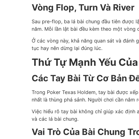
Vòng Flop, Turn Và River
Sau pre-flop, ba lá bài chung đầu tiên được lật
năm. Mỗi lần lật bài đều kèm theo một vòng cư
Ở các vòng này, khả năng quan sát và đánh g
tục hay nên dừng lại đúng lúc.
Thứ Tự Mạnh Yếu Của 
Các Tay Bài Từ Cơ Bản Đ
Trong Poker Texas Holdem, tay bài được xếp h
nhất là thùng phá sảnh. Người chơi cần nắm r
Việc hiểu rõ tay bài không chỉ giúp xác định 
và các lá bài chung.
Vai Trò Của Bài Chung Tr