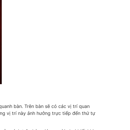
uanh bàn. Trên bàn sẽ có các vị trí quan
g vị trí này ảnh hưởng trực tiếp đến thứ tự