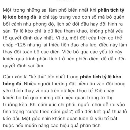
Một trong những sai lầm phổ biến nhất khi
phân tích tỷ
lệ kèo bóng đá
là chỉ tập trung vào con số mà bỏ quên
bối cảnh như phong độ, lịch sử đối đầu hay đội hình ra
sân. Tỷ lệ kèo chỉ là dữ liệu tham khảo, không phải yếu
tố quyết định duy nhất. Ví dụ, một đội cửa trên có thể
chấp -1.25 nhưng lại thiếu tiền đạo chủ lực, điều này làm
thay đổi toàn bộ cục diện. Việc bỏ qua các yếu tố này
khiến quá trình phân tích trở nên phiến diện, dễ dẫn đến
quyết định sai lầm.
Cảm xúc là “kẻ thù” lớn nhất trong
phân tích tỷ lệ kèo
bóng đá
. Nhiều người thường đặt niềm tin vào đội bóng
yêu thích thay vì dựa trên dữ liệu thực tế. Điều này
khiến họ bỏ qua những dấu hiệu quan trọng từ thị
trường kèo. Khi cảm xúc chi phối, người chơi dễ rơi vào
tình trạng “cược theo cảm giác”, dẫn đến kết quả thua lỗ
kéo dài. Một góc nhìn khách quan luôn là yếu tố bắt
buộc nếu muốn nâng cao hiệu quả phân tích.