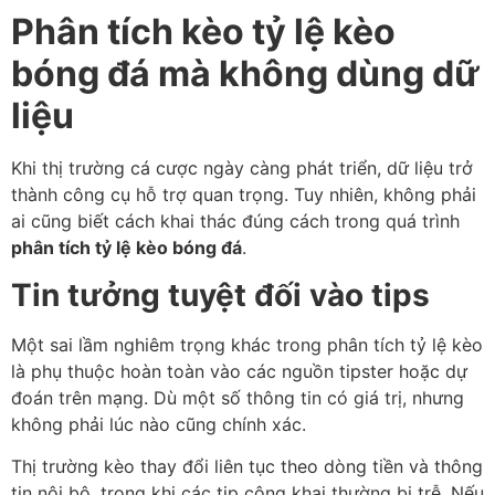
Phân tích kèo tỷ lệ kèo
bóng đá mà không dùng dữ
liệu
Khi thị trường cá cược ngày càng phát triển, dữ liệu trở
thành công cụ hỗ trợ quan trọng. Tuy nhiên, không phải
ai cũng biết cách khai thác đúng cách trong quá trình
phân tích tỷ lệ kèo bóng đá
.
Tin tưởng tuyệt đối vào tips
Một sai lầm nghiêm trọng khác trong phân tích tỷ lệ kèo
là phụ thuộc hoàn toàn vào các nguồn tipster hoặc dự
đoán trên mạng. Dù một số thông tin có giá trị, nhưng
không phải lúc nào cũng chính xác.
Thị trường kèo thay đổi liên tục theo dòng tiền và thông
tin nội bộ, trong khi các tip công khai thường bị trễ. Nếu