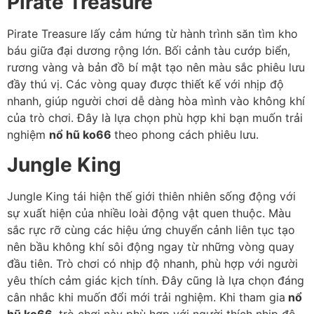
Pirate Treasure
Pirate Treasure lấy cảm hứng từ hành trình săn tìm kho
báu giữa đại dương rộng lớn. Bối cảnh tàu cướp biển,
rương vàng và bản đồ bí mật tạo nên màu sắc phiêu lưu
đầy thú vị. Các vòng quay được thiết kế với nhịp độ
nhanh, giúp người chơi dễ dàng hòa mình vào không khí
của trò chơi. Đây là lựa chọn phù hợp khi bạn muốn trải
nghiệm
nổ hũ ko66
theo phong cách phiêu lưu.
Jungle King
Jungle King tái hiện thế giới thiên nhiên sống động với
sự xuất hiện của nhiều loài động vật quen thuộc. Màu
sắc rực rỡ cùng các hiệu ứng chuyển cảnh liên tục tạo
nên bầu không khí sôi động ngay từ những vòng quay
đầu tiên. Trò chơi có nhịp độ nhanh, phù hợp với người
yêu thích cảm giác kịch tính. Đây cũng là lựa chọn đáng
cân nhắc khi muốn đổi mới trải nghiệm. Khi tham gia
nổ
hũ ko66
, trò chơi này phù hợp với người thích nhịp độ