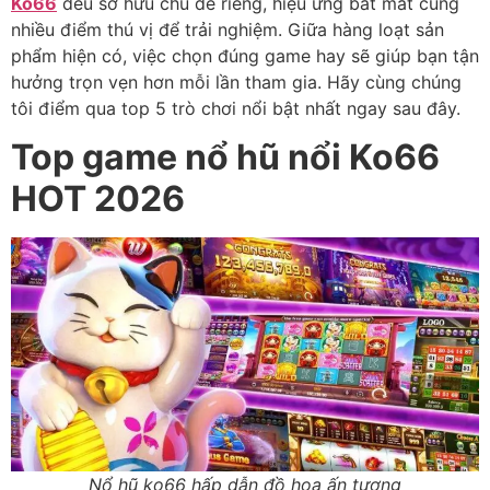
Ko66
đều sở hữu chủ đề riêng, hiệu ứng bắt mắt cùng
nhiều điểm thú vị để trải nghiệm. Giữa hàng loạt sản
phẩm hiện có, việc chọn đúng game hay sẽ giúp bạn tận
hưởng trọn vẹn hơn mỗi lần tham gia. Hãy cùng chúng
tôi điểm qua top 5 trò chơi nổi bật nhất ngay sau đây.
Top game nổ hũ nổi Ko66
HOT 2026
Nổ hũ ko66 hấp dẫn đồ họa ấn tượng