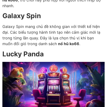
nhanh.
Galaxy Spin
Galaxy Spin mang chủ đề không gian với thiết kế hiện
đại. Các biểu tượng hành tinh tạo nên cảm giác mới lạ
trong từng lần quay. Đây là lựa chọn thú vị khi bạn
muốn đổi gió trong danh sách
nổ hũ ko66
.
Lucky Panda