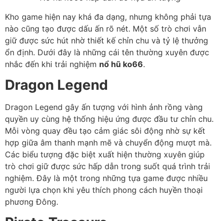
Kho game hiện nay khá đa dạng, nhưng không phải tựa
nào cũng tạo được dấu ấn rõ nét. Một số trò chơi vẫn
giữ được sức hút nhờ thiết kế chỉn chu và tỷ lệ thưởng
ổn định. Dưới đây là những cái tên thường xuyên được
nhắc đến khi trải nghiệm
nổ hũ ko66
.
Dragon Legend
Dragon Legend gây ấn tượng với hình ảnh rồng vàng
quyền uy cùng hệ thống hiệu ứng được đầu tư chỉn chu.
Mỗi vòng quay đều tạo cảm giác sôi động nhờ sự kết
hợp giữa âm thanh mạnh mẽ và chuyển động mượt mà.
Các biểu tượng đặc biệt xuất hiện thường xuyên giúp
trò chơi giữ được sức hấp dẫn trong suốt quá trình trải
nghiệm. Đây là một trong những tựa game được nhiều
người lựa chọn khi yêu thích phong cách huyền thoại
phương Đông.