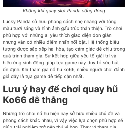
Không khí quay slot Panda sống động
Lucky Panda sở hữu phong cách nhẹ nhàng với tông
màu tươi sáng và hình ảnh gấu trúc thân thiện. Trò chơi
phù hợp với những ai yêu thích giao diện đơn giản
nhưng vẫn có nhiều điểm nhấn nổi bật. Hệ thống biểu
tượng được sắp xếp hài hòa, tạo cảm giác dễ chịu trong
quá trình tham gia. Sự kết hợp giữa yếu tố giải trí và
hiệu ứng sinh động giúp tựa game này duy trì sức hút
ổn định. Khi tham gia nổ hũ ko66, nhiều người chơi đánh
giá đây là tựa game dễ tiếp cận nhất.
Lưu ý hay để chơi quay hũ
Ko66 dễ thắng
Những trò chơi nổ hũ hiện nay sở hữu nhiều chủ đề và
phong cách khác nhau, vì vậy việc lựa chọn phù hợp sẽ
giúp trải nghiệm trở nên thú vị hơn. Thay vì tham gia