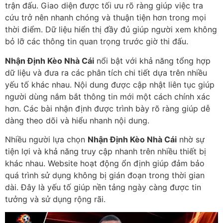
trận đấu. Giao diện được tối ưu rõ ràng giúp việc tra
cứu trở nên nhanh chóng và thuận tiện hơn trong mọi
thời điểm. Dữ liệu hiển thị đầy đủ giúp người xem không
bỏ lỡ các thông tin quan trọng trước giờ thi đấu.
Nhận Định Kèo Nhà Cái
nổi bật với khả năng tổng hợp
dữ liệu và đưa ra các phân tích chi tiết dựa trên nhiều
yếu tố khác nhau. Nội dung được cập nhật liên tục giúp
người dùng nắm bắt thông tin mới một cách chính xác
hơn. Các bài nhận định được trình bày rõ ràng giúp dễ
dàng theo dõi và hiểu nhanh nội dung.
Nhiều người lựa chọn
Nhận Định Kèo Nhà Cái
nhờ sự
tiện lợi và khả năng truy cập nhanh trên nhiều thiết bị
khác nhau. Website hoạt động ổn định giúp đảm bảo
quá trình sử dụng không bị gián đoạn trong thời gian
dài. Đây là yếu tố giúp nền tảng ngày càng được tin
tưởng và sử dụng rộng rãi.