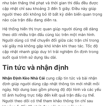
như bàn thắng thẻ phạt và thời gian thi đấu đều được
cập nhật chỉ sau khoảng 3 đến 5 giây. Điều này giúp
người theo dõi không bỏ lỡ bất kỳ diễn biến quan trọng
nào của trận đấu đang diễn ra.
Hệ thống hiển thị trực quan giúp người dùng dễ dàng
theo dõi nhiều trận đấu cùng lúc trên một màn hình.
Người dùng có thể chuyển đổi giữa các trận chỉ trong
vài giây mà không gặp khó khăn khi thao tác. Tốc độ
cập nhật nhanh giúp duy trì trải nghiệm ổn định trong
suốt quá trình sử dụng lâu dài.
Tin tức và nhận định
Nhận Định Kèo Nhà Cái
cung cấp tin tức và bài nhận
định giúp người dùng cập nhật thông tin mới nhất mỗi
ngày. Nội dung bao gồm phong độ đội hình và các yếu
tố ảnh hưởng trực tiếp đến kết quả trận đấu cụ thể.
Người theo dõi có thể tham khảo thông tin chỉ sau