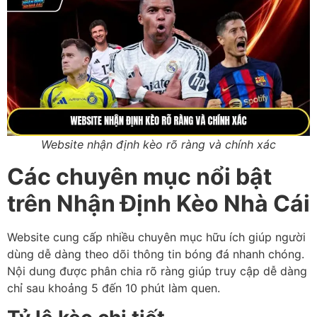
Website nhận định kèo rõ ràng và chính xác
Các chuyên mục nổi bật
trên Nhận Định Kèo Nhà Cái
Website cung cấp nhiều chuyên mục hữu ích giúp người
dùng dễ dàng theo dõi thông tin bóng đá nhanh chóng.
Nội dung được phân chia rõ ràng giúp truy cập dễ dàng
chỉ sau khoảng 5 đến 10 phút làm quen.