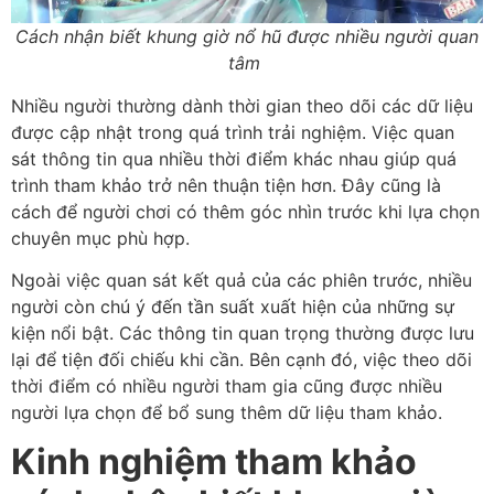
Cách nhận biết khung giờ nổ hũ được nhiều người quan
tâm
Nhiều người thường dành thời gian theo dõi các dữ liệu
được cập nhật trong quá trình trải nghiệm. Việc quan
sát thông tin qua nhiều thời điểm khác nhau giúp quá
trình tham khảo trở nên thuận tiện hơn. Đây cũng là
cách để người chơi có thêm góc nhìn trước khi lựa chọn
chuyên mục phù hợp.
Ngoài việc quan sát kết quả của các phiên trước, nhiều
người còn chú ý đến tần suất xuất hiện của những sự
kiện nổi bật. Các thông tin quan trọng thường được lưu
lại để tiện đối chiếu khi cần. Bên cạnh đó, việc theo dõi
thời điểm có nhiều người tham gia cũng được nhiều
người lựa chọn để bổ sung thêm dữ liệu tham khảo.
Kinh nghiệm tham khảo