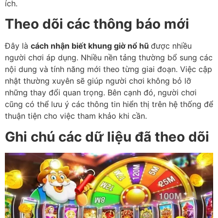
ích.
Theo dõi các thông báo mới
Đây là
cách nhận biết khung giờ nổ hũ
được nhiều
người chơi áp dụng.
Nhiều nền tảng thường bổ sung các
nội dung và tính năng mới theo từng giai đoạn. Việc cập
nhật thường xuyên sẽ giúp người chơi không bỏ lỡ
những thay đổi quan trọng. Bên cạnh đó, người chơi
cũng có thể lưu ý các thông tin hiển thị trên hệ thống để
thuận tiện cho việc tham khảo khi cần.
Ghi chú các dữ liệu đã theo dõi