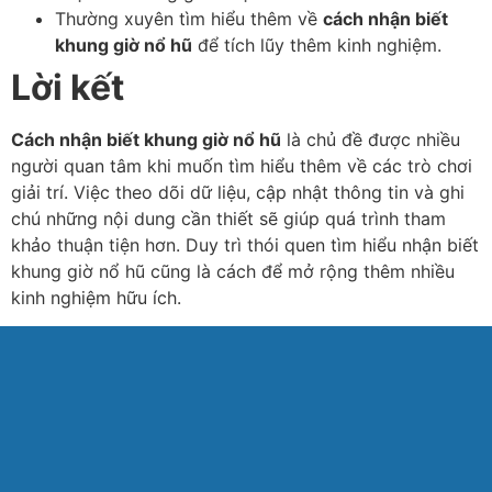
Thường xuyên tìm hiểu thêm về
cách nhận biết
khung giờ nổ hũ
để tích lũy thêm kinh nghiệm.
Lời kết
Cách nhận biết khung giờ nổ hũ
là chủ đề được nhiều
người quan tâm khi muốn tìm hiểu thêm về các trò chơi
giải trí. Việc theo dõi dữ liệu, cập nhật thông tin và ghi
chú những nội dung cần thiết sẽ giúp quá trình tham
khảo thuận tiện hơn. Duy trì thói quen tìm hiểu nhận biết
khung giờ nổ hũ cũng là cách để mở rộng thêm nhiều
kinh nghiệm hữu ích.