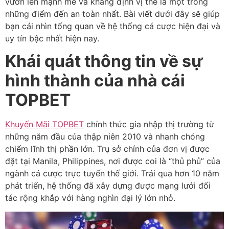
vươn lên mạnh mẽ và khẳng định vị thế là một trong
những điểm đến an toàn nhất. Bài viết dưới đây sẽ giúp
bạn cái nhìn tổng quan về hệ thống cá cược hiện đại và
uy tín bậc nhất hiện nay.
Khái quát thông tin về sự
hình thành của nhà cái
TOPBET
Khuyến Mãi TOPBET
chính thức gia nhập thị trường từ
những năm đầu của thập niên 2010 và nhanh chóng
chiếm lĩnh thị phần lớn. Trụ sở chính của đơn vị được
đặt tại Manila, Philippines, nơi được coi là “thủ phủ” của
ngành cá cược trực tuyến thế giới. Trải qua hơn 10 năm
phát triển, hệ thống đã xây dựng được mạng lưới đối
tác rộng khắp với hàng nghìn đại lý lớn nhỏ.