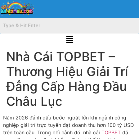
Nhà Cái TOPBET –
Thương Hiệu Giải Trí
Đẳng Cấp Hàng Đầu
Châu Lục
Năm 2026 đánh dấu bước ngoặt lớn khi ngành công
nghiệp giải trí trực tuyến đạt doanh thu hơn 100 tỷ USD
trên toàn cầu. Trong bối cảnh đó, nhà cái
TOPBET
đã