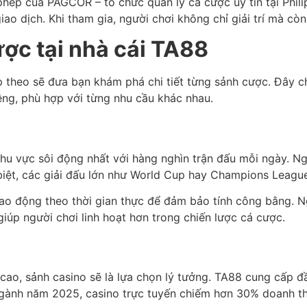
hép của PAGCOR – tổ chức quản lý cá cược uy tín tại Phili
ao dịch. Khi tham gia, người chơi không chỉ giải trí mà còn
ợc tại nhà cái TA88
 theo sẽ đưa bạn khám phá chi tiết từng sảnh cược. Đây chí
êng, phù hợp với từng nhu cầu khác nhau.
khu vực sôi động nhất với hàng nghìn trận đấu mỗi ngày. N
iệt, các giải đấu lớn như World Cup hay Champions League 
dao động theo thời gian thực để đảm bảo tính công bằng. N
giúp người chơi linh hoạt hơn trong chiến lược cá cược.
 cao, sảnh casino sẽ là lựa chọn lý tưởng. TA88 cung cấp 
ngành năm 2025, casino trực tuyến chiếm hơn 30% doanh th