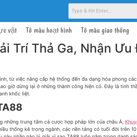
ực vật
Tô màu hoạt hình
Tô màu giao thông
ải Trí Thả Ga, Nhận Ưu
nh, từ việc nâng cấp hệ thống đến đa dạng hóa phong cách
o giờ dừng lại ở những thành công hiện có. Đây là tinh th
nh khốc liệt.
 TA88
ong những trung tâm cá cược hợp pháp lớn của châu Á,
Khuy
iều thống kê trong ngành, các nền tảng có tuổi đời trên 1
 này phần nào lý giải vì sao TA88 luôn nằm trong danh sác