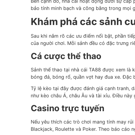
Bên cạnh đó, nhà cái hoạt động dưới sự cấp p
bảo tính minh bạch và công bằng trong mọi gi
Khám phá các sảnh cư
Sau khi nắm rõ các ưu điểm nổi bật, phần tiếp
của người chơi. Mỗi sảnh đều có đặc trưng ri
Cá cược thể thao
Sảnh thể thao tại nhà cái TA88 được xem là 
bóng đá, bóng rổ, quần vợt hay đua xe. Đặc b
Tỷ lệ kèo tại đây được đánh giá cạnh tranh, 
như kèo châu Á, châu Âu và tài xỉu. Điều này 
Casino trực tuyến
Nếu yêu thích các trò chơi mang tính may rủi
Blackjack, Roulette và Poker. Theo báo cáo 