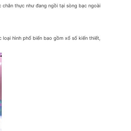
ác chân thực như đang ngồi tại sòng bạc ngoài
 loại hình phổ biến bao gồm xổ số kiến thiết,