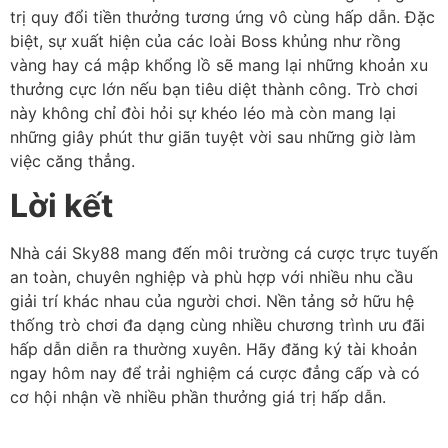
trị quy đổi tiền thưởng tương ứng vô cùng hấp dẫn. Đặc
biệt, sự xuất hiện của các loài Boss khủng như rồng
vàng hay cá mập khổng lồ sẽ mang lại những khoản xu
thưởng cực lớn nếu bạn tiêu diệt thành công. Trò chơi
này không chỉ đòi hỏi sự khéo léo mà còn mang lại
những giây phút thư giãn tuyệt vời sau những giờ làm
việc căng thẳng.
Lời kết
Nhà cái Sky88 mang đến môi trường cá cược trực tuyến
an toàn, chuyên nghiệp và phù hợp với nhiều nhu cầu
giải trí khác nhau của người chơi. Nền tảng sở hữu hệ
thống trò chơi đa dạng cùng nhiều chương trình ưu đãi
hấp dẫn diễn ra thường xuyên. Hãy đăng ký tài khoản
ngay hôm nay để trải nghiệm cá cược đẳng cấp và có
cơ hội nhận về nhiều phần thưởng giá trị hấp dẫn.