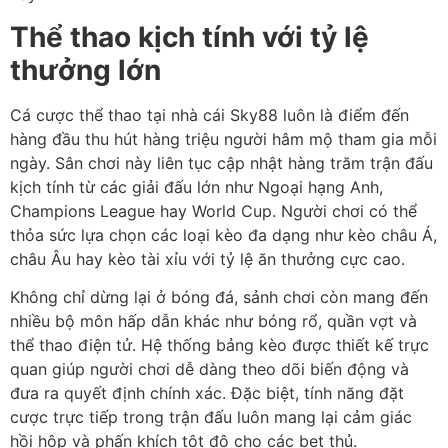
Thể thao kịch tính với tỷ lệ
thưởng lớn
Cá cược thể thao tại nhà cái Sky88 luôn là điểm đến
hàng đầu thu hút hàng triệu người hâm mộ tham gia mỗi
ngày. Sân chơi này liên tục cập nhật hàng trăm trận đấu
kịch tính từ các giải đấu lớn như Ngoại hạng Anh,
Champions League hay World Cup. Người chơi có thể
thỏa sức lựa chọn các loại kèo đa dạng như kèo châu Á,
châu Âu hay kèo tài xỉu với tỷ lệ ăn thưởng cực cao.
Không chỉ dừng lại ở bóng đá, sảnh chơi còn mang đến
nhiều bộ môn hấp dẫn khác như bóng rổ, quần vợt và
thể thao điện tử. Hệ thống bảng kèo được thiết kế trực
quan giúp người chơi dễ dàng theo dõi biến động và
đưa ra quyết định chính xác. Đặc biệt, tính năng đặt
cược trực tiếp trong trận đấu luôn mang lại cảm giác
hồi hộp và phấn khích tột độ cho các bet thủ.