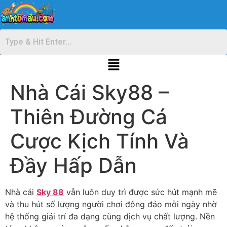
Nhà Cái Sky88 –
Thiên Đường Cá
Cược Kịch Tính Và
Đầy Hấp Dẫn
Nhà cái
Sky 88
vẫn luôn duy trì được sức hút mạnh mẽ
và thu hút số lượng người chơi đông đảo mỗi ngày nhờ
hệ thống giải trí đa dạng cùng dịch vụ chất lượng. Nền