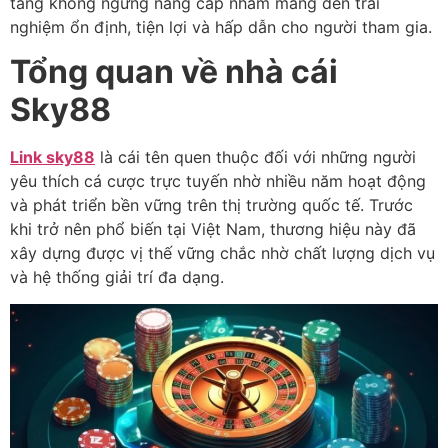
tảng không ngừng nâng cấp nhằm mang đến trải
nghiệm ổn định, tiện lợi và hấp dẫn cho người tham gia.
Tổng quan về nhà cái
Sky88
Link sky88
là cái tên quen thuộc đối với những người
yêu thích cá cược trực tuyến nhờ nhiều năm hoạt động
và phát triển bền vững trên thị trường quốc tế. Trước
khi trở nên phổ biến tại Việt Nam, thương hiệu này đã
xây dựng được vị thế vững chắc nhờ chất lượng dịch vụ
và hệ thống giải trí đa dạng.