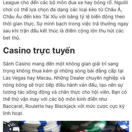
League cho đến các bộ môn đua xe hay bóng rổ. Người
chơi có thể lựa chọn đa dạng các loại kèo từ Châu Á,
Châu Âu đến kèo Tài Xỉu với bảng tỷ lệ biến động theo
thời gian thực. Sự minh bạch trong việc trả thưởng ngay
sau khi trận đấu kết thúc là điểm cộng lớn thu hút các
bet thủ.
Casino trực tuyến
Sảnh Casino mang đến một không gian giải trí sang
trọng không thua kém gì những sòng bài đẳng cấp tại
Las Vegas hay Macau. Những Dealer chuyên nghiệp và
nóng bỏng sẽ trực tiếp điều hành ván đấu, tạo nên sự
tương tác sống động và chân thực cho hội viên. Bạn có
thể thử vận may với các bộ môn kinh điển như
Baccarat, Roulette hay Blackjack với mức cược cực kỳ
linh hoạt.