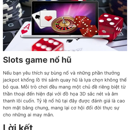
Slots game nổ hũ
Nếu bạn yêu thích sự bùng nổ và những phần thưởng
jackpot khổng lồ thì sảnh quay hũ là lựa chọn không thể
bỏ qua. Mỗi trò chơi đều mang một chủ đề riêng biệt từ
thần thoại đến hiện đại với đồ họa 3D sắc nét và âm
thanh lôi cuốn. Tỷ lệ nổ hũ tại đây được đánh giá là cao
hơn mặt bằng chung, mang lại cơ hội đổi đời thực sự
cho những ai may mắn.
Lời kết