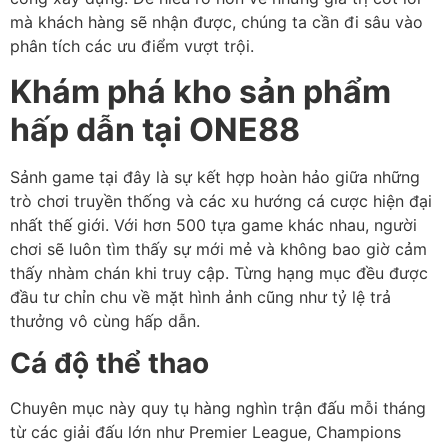
mà khách hàng sẽ nhận được, chúng ta cần đi sâu vào
phân tích các ưu điểm vượt trội.
Khám phá kho sản phẩm
hấp dẫn tại ONE88
Sảnh game tại đây là sự kết hợp hoàn hảo giữa những
trò chơi truyền thống và các xu hướng cá cược hiện đại
nhất thế giới. Với hơn 500 tựa game khác nhau, người
chơi sẽ luôn tìm thấy sự mới mẻ và không bao giờ cảm
thấy nhàm chán khi truy cập. Từng hạng mục đều được
đầu tư chỉn chu về mặt hình ảnh cũng như tỷ lệ trả
thưởng vô cùng hấp dẫn.
Cá độ thể thao
Chuyên mục này quy tụ hàng nghìn trận đấu mỗi tháng
từ các giải đấu lớn như Premier League, Champions