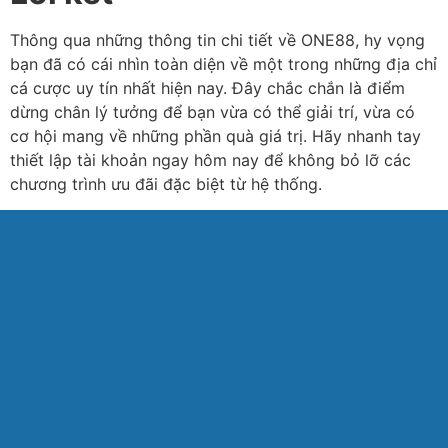
Thông qua những thông tin chi tiết về ONE88, hy vọng
bạn đã có cái nhìn toàn diện về một trong những địa chỉ
cá cược uy tín nhất hiện nay. Đây chắc chắn là điểm
dừng chân lý tưởng để bạn vừa có thể giải trí, vừa có
cơ hội mang về những phần quà giá trị. Hãy nhanh tay
thiết lập tài khoản ngay hôm nay để không bỏ lỡ các
chương trình ưu đãi đặc biệt từ hệ thống.