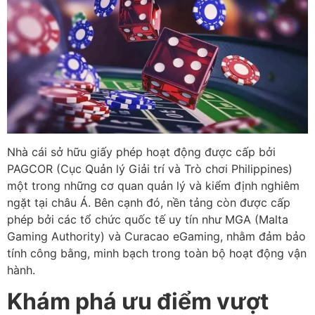
Nhà cái sở hữu giấy phép hoạt động được cấp bởi
PAGCOR (Cục Quản lý Giải trí và Trò chơi Philippines)
một trong những cơ quan quản lý và kiểm định nghiêm
ngặt tại châu Á. Bên cạnh đó, nền tảng còn được cấp
phép bởi các tổ chức quốc tế uy tín như MGA (Malta
Gaming Authority) và Curacao eGaming, nhằm đảm bảo
tính công bằng, minh bạch trong toàn bộ hoạt động vận
hành.
Khám phá ưu điểm vượt