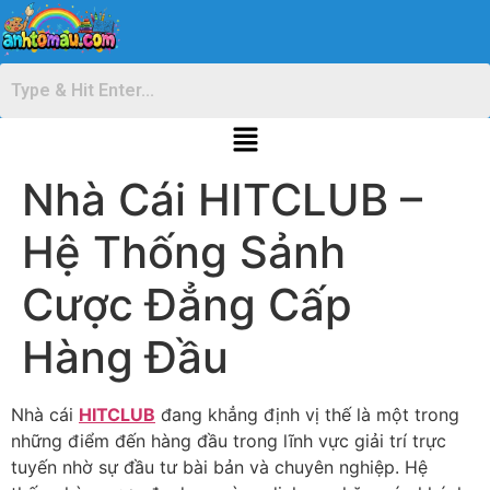
Nhà Cái HITCLUB –
Hệ Thống Sảnh
Cược Đẳng Cấp
Hàng Đầu
Nhà cái
HITCLUB
đang khẳng định vị thế là một trong
những điểm đến hàng đầu trong lĩnh vực giải trí trực
tuyến nhờ sự đầu tư bài bản và chuyên nghiệp. Hệ