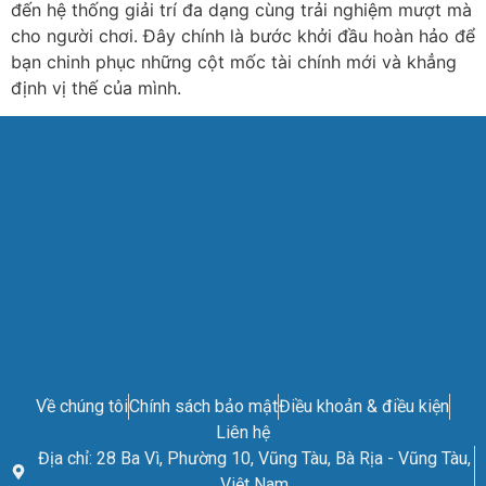
đến hệ thống giải trí đa dạng cùng trải nghiệm mượt mà
cho người chơi. Đây chính là bước khởi đầu hoàn hảo để
bạn chinh phục những cột mốc tài chính mới và khẳng
định vị thế của mình.
Về chúng tôi
Chính sách bảo mật
Điều khoản & điều kiện
Liên hệ
Địa chỉ: 28 Ba Vì, Phường 10, Vũng Tàu, Bà Rịa - Vũng Tàu,
Việt Nam