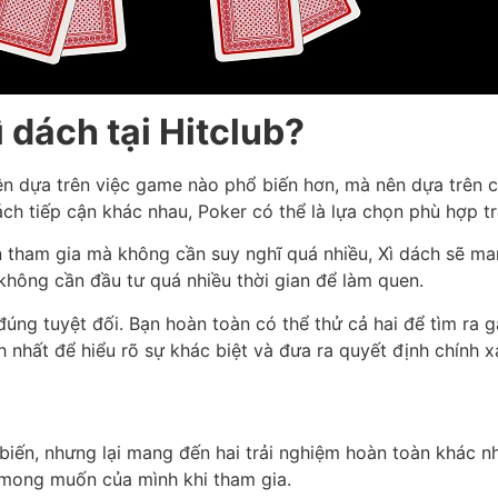
 dách tại Hitclub?
ên dựa trên việc game nào phổ biến hơn, mà nên dựa trên 
ch tiếp cận khác nhau, Poker có thể là lựa chọn phù hợp tr
 tham gia mà không cần suy nghĩ quá nhiều, Xì dách sẽ mang
không cần đầu tư quá nhiều thời gian để làm quen.
đúng tuyệt đối. Bạn hoàn toàn có thể thử cả hai để tìm ra
nh nhất để hiểu rõ sự khác biệt và đưa ra quyết định chính x
biến, nhưng lại mang đến hai trải nghiệm hoàn toàn khác 
 mong muốn của mình khi tham gia.