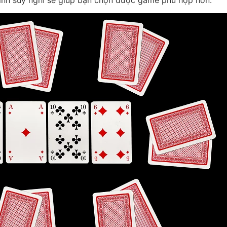
mình suy nghĩ sẽ giúp bạn chọn được game phù hợp hơn.