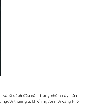
er và Xì dách đều nằm trong nhóm này, nên
iều người tham gia, khiến người mới càng khó