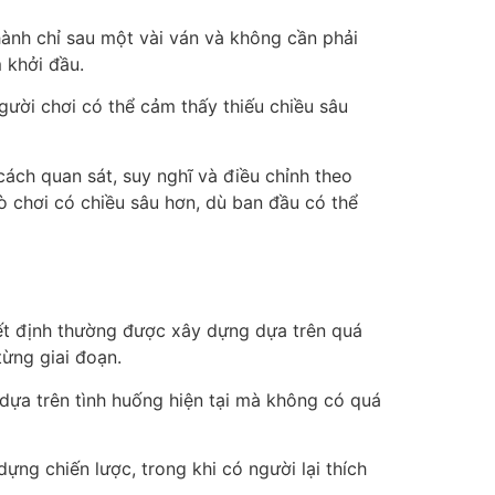
ành chỉ sau một vài ván và không cần phải
 khởi đầu.
người chơi có thể cảm thấy thiếu chiều sâu
cách quan sát, suy nghĩ và điều chỉnh theo
ò chơi có chiều sâu hơn, dù ban đầu có thể
yết định thường được xây dựng dựa trên quá
từng giai đoạn.
 dựa trên tình huống hiện tại mà không có quá
dựng chiến lược, trong khi có người lại thích