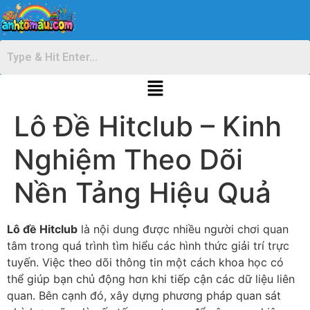
Lô Đề Hitclub – Kinh
Nghiệm Theo Dõi
Nền Tảng Hiệu Quả
Lô đề Hitclub
là nội dung được nhiều người chơi quan
tâm trong quá trình tìm hiểu các hình thức giải trí trực
tuyến. Việc theo dõi thông tin một cách khoa học có
thể giúp bạn chủ động hơn khi tiếp cận các dữ liệu liên
quan. Bên cạnh đó, xây dựng phương pháp quan sát