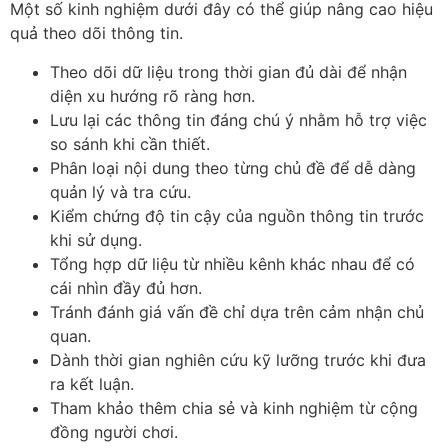
Một số kinh nghiệm dưới đây có thể giúp nâng cao hiệu
quả theo dõi thông tin.
Theo dõi dữ liệu trong thời gian đủ dài để nhận
diện xu hướng rõ ràng hơn.
Lưu lại các thông tin đáng chú ý nhằm hỗ trợ việc
so sánh khi cần thiết.
Phân loại nội dung theo từng chủ đề để dễ dàng
quản lý và tra cứu.
Kiểm chứng độ tin cậy của nguồn thông tin trước
khi sử dụng.
Tổng hợp dữ liệu từ nhiều kênh khác nhau để có
cái nhìn đầy đủ hơn.
Tránh đánh giá vấn đề chỉ dựa trên cảm nhận chủ
quan.
Dành thời gian nghiên cứu kỹ lưỡng trước khi đưa
ra kết luận.
Tham khảo thêm chia sẻ và kinh nghiệm từ cộng
đồng người chơi.