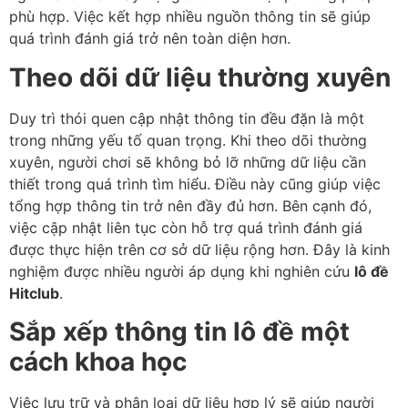
phù hợp. Việc kết hợp nhiều nguồn thông tin sẽ giúp
quá trình đánh giá trở nên toàn diện hơn.
Theo dõi dữ liệu thường xuyên
Duy trì thói quen cập nhật thông tin đều đặn là một
trong những yếu tố quan trọng. Khi theo dõi thường
xuyên, người chơi sẽ không bỏ lỡ những dữ liệu cần
thiết trong quá trình tìm hiểu. Điều này cũng giúp việc
tổng hợp thông tin trở nên đầy đủ hơn. Bên cạnh đó,
việc cập nhật liên tục còn hỗ trợ quá trình đánh giá
được thực hiện trên cơ sở dữ liệu rộng hơn. Đây là kinh
nghiệm được nhiều người áp dụng khi nghiên cứu
lô đề
Hitclub
.
Sắp xếp thông tin lô đề một
cách khoa học
Việc lưu trữ và phân loại dữ liệu hợp lý sẽ giúp người