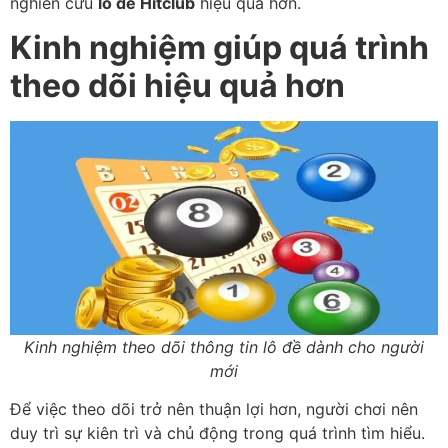
nghiên cứu
lô đề Hitclub
hiệu quả hơn.
Kinh nghiệm giúp quá trình
theo dõi hiệu quả hơn
Kinh nghiệm theo dõi thông tin lô đề dành cho người
mới
Để việc theo dõi trở nên thuận lợi hơn, người chơi nên
duy trì sự kiên trì và chủ động trong quá trình tìm hiểu.