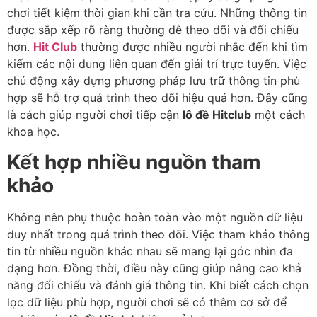
chơi tiết kiệm thời gian khi cần tra cứu. Những thông tin
được sắp xếp rõ ràng thường dễ theo dõi và đối chiếu
hơn.
Hit Club
thường được nhiều người nhắc đến khi tìm
kiếm các nội dung liên quan đến giải trí trực tuyến. Việc
chủ động xây dựng phương pháp lưu trữ thông tin phù
hợp sẽ hỗ trợ quá trình theo dõi hiệu quả hơn. Đây cũng
là cách giúp người chơi tiếp cận
lô đề Hitclub
một cách
khoa học.
Kết hợp nhiều nguồn tham
khảo
Không nên phụ thuộc hoàn toàn vào một nguồn dữ liệu
duy nhất trong quá trình theo dõi. Việc tham khảo thông
tin từ nhiều nguồn khác nhau sẽ mang lại góc nhìn đa
dạng hơn. Đồng thời, điều này cũng giúp nâng cao khả
năng đối chiếu và đánh giá thông tin. Khi biết cách chọn
lọc dữ liệu phù hợp, người chơi sẽ có thêm cơ sở để