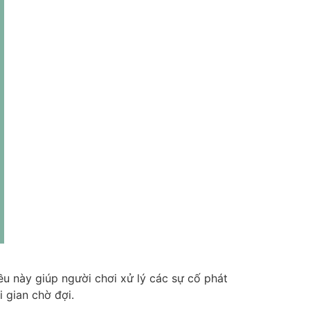
iều này giúp người chơi xử lý các sự cố phát
 gian chờ đợi.