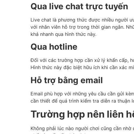
Qua live chat trực tuyến
Live chat là phương thức được nhiều người ưu
với nhân viên hỗ trợ trong thời gian ngắn. 
khá nhanh qua hình thức này.
Qua hotline
Đối với các trường hợp cần xử lý khẩn cấp, ho
Hình thức này đặc biệt hữu ích khi cần xác min
Hỗ trợ bằng email
Email phù hợp với những yêu cầu cần gửi kèm 
cần thiết để quá trình kiểm tra diễn ra thuận 
Trường hợp nên liên h
Không phải lúc nào người chơi cũng cần nhờ đ