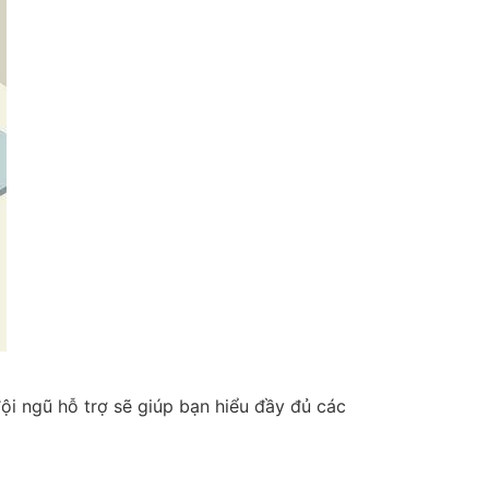
đội ngũ hỗ trợ sẽ giúp bạn hiểu đầy đủ các