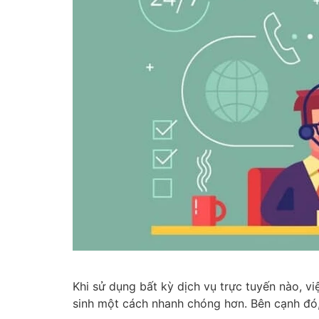
Khi sử dụng bất kỳ dịch vụ trực tuyến nào, vi
sinh một cách nhanh chóng hơn. Bên cạnh đó, 