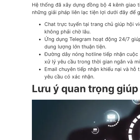
Hệ thống đã xây dựng đồng bộ 4 kênh giao ti
những giải pháp liên lạc tiện lợi dưới đây để 
Chat trực tuyến tại trang chủ giúp hội 
không phải chờ lâu.
Ứng dụng Telegram hoạt động 24/7 giúp x
dung lượng lớn thuận tiện.
Đường dây nóng hotline tiếp nhận cuộc g
xử lý yêu cầu trong thời gian ngắn và mi
Email chuyên tiếp nhận khiếu nại và hỗ t
yêu cầu có xác nhận.
Lưu ý quan trọng giúp 