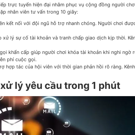
ếp trực tuyến hiện đại nhằm phục vụ cộng đồng người chơi
gặp nhân viên tư vấn trong 10 giây:
viên kết nối với đội ngũ hỗ trợ nhanh chóng. Người chơi đượ
ử lý sự cố tài khoản và tranh chấp giao dịch kịp thời. Kên
ọi khẩn cấp giúp người chơi khóa tài khoản khi nghi ngờ r
ễn phí cuộc gọi.
rợ hợp tác của hội viên với thời gian phản hồi rõ ràng. Kênh
xử lý yêu cầu trong 1 phút