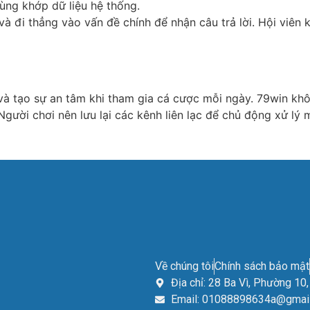
ùng khớp dữ liệu hệ thống.
à đi thẳng vào vấn đề chính để nhận câu trả lời. Hội viên 
 và tạo sự an tâm khi tham gia cá cược mỗi ngày. 79win kh
gười chơi nên lưu lại các kênh liên lạc để chủ động xử lý 
Về chúng tôi
Chính sách bảo mật
Địa chỉ: 28 Ba Vì, Phường 10
Email: 01088898634a@gmai