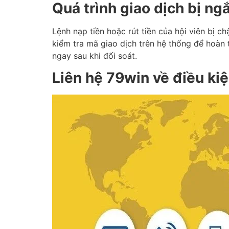
Quá trình giao dịch bị ng
Lệnh nạp tiền hoặc rút tiền của hội viên bị ch
kiểm tra mã giao dịch trên hệ thống để hoàn 
ngay sau khi đối soát.
Liên hệ 79win về điều ki