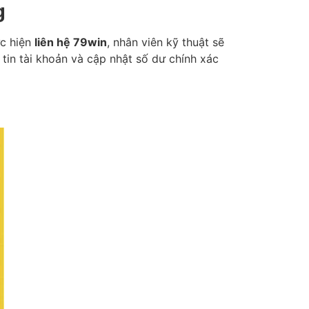
g
ực hiện
liên hệ 79win
, nhân viên kỹ thuật sẽ
 tin tài khoản và cập nhật số dư chính xác