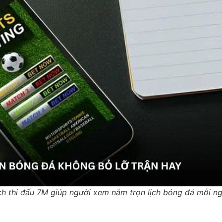
ch thi đấu 7M giúp người xem nắm trọn lịch bóng đá mỗi n