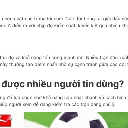
 chức chặt chẽ trong lối chơi. Các đội bóng tại giải đấu 
rie A diễn ra với nhịp độ kiểm soát, khiến kết quả nhiều kh
tốc độ và khả năng tấn công mạnh mẽ. Nhiều trận đấu xuất 
ấu này thường tạo điểm nhấn nhờ sự cạnh tranh giữa các độ
M được nhiều người tin dùng?
ng đá lựa chọn nhờ khả năng cập nhật nhanh và cách hiển t
 giúp người xem dễ dàng kiểm tra các trận đáng chú ý.