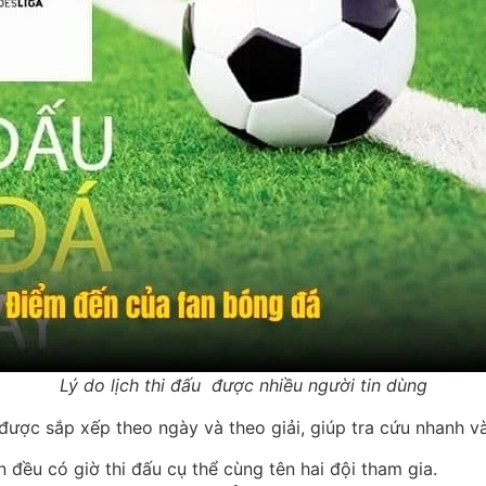
Lý do lịch thi đấu được nhiều người tin dùng
ược sắp xếp theo ngày và theo giải, giúp tra cứu nhanh và
 đều có giờ thi đấu cụ thể cùng tên hai đội tham gia.