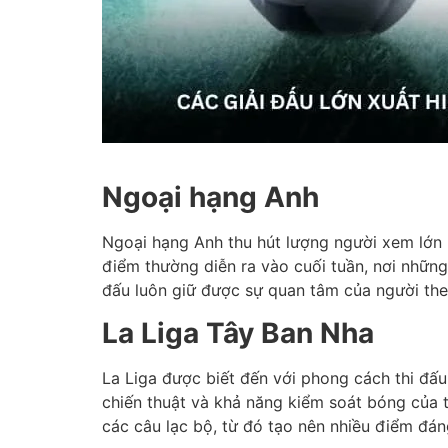
Ngoại hạng Anh
Ngoại hạng Anh thu hút lượng người xem lớn n
điểm thường diễn ra vào cuối tuần, nơi những
đấu luôn giữ được sự quan tâm của người the
La Liga Tây Ban Nha
La Liga được biết đến với phong cách thi đấu
chiến thuật và khả năng kiểm soát bóng của t
các câu lạc bộ, từ đó tạo nên nhiều điểm đán