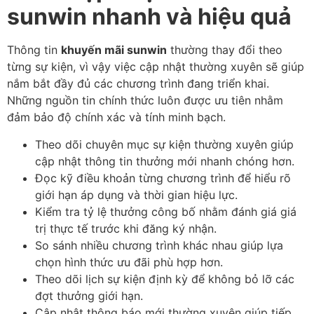
sunwin nhanh và hiệu quả
Thông tin
khuyến mãi sunwin
thường thay đổi theo
từng sự kiện, vì vậy việc cập nhật thường xuyên sẽ giúp
nắm bắt đầy đủ các chương trình đang triển khai.
Những nguồn tin chính thức luôn được ưu tiên nhằm
đảm bảo độ chính xác và tính minh bạch.
Theo dõi chuyên mục sự kiện thường xuyên giúp
cập nhật thông tin thưởng mới nhanh chóng hơn.
Đọc kỹ điều khoản từng chương trình để hiểu rõ
giới hạn áp dụng và thời gian hiệu lực.
Kiểm tra tỷ lệ thưởng công bố nhằm đánh giá giá
trị thực tế trước khi đăng ký nhận.
So sánh nhiều chương trình khác nhau giúp lựa
chọn hình thức ưu đãi phù hợp hơn.
Theo dõi lịch sự kiện định kỳ để không bỏ lỡ các
đợt thưởng giới hạn.
Cập nhật thông báo mới thường xuyên giúp tiếp