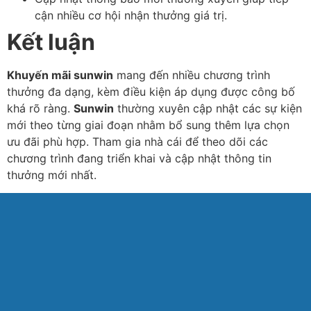
cận nhiều cơ hội nhận thưởng giá trị.
Kết luận
Khuyến mãi sunwin
mang đến nhiều chương trình
thưởng đa dạng, kèm điều kiện áp dụng được công bố
khá rõ ràng.
Sunwin
thường xuyên cập nhật các sự kiện
mới theo từng giai đoạn nhằm bổ sung thêm lựa chọn
ưu đãi phù hợp. Tham gia nhà cái để theo dõi các
chương trình đang triển khai và cập nhật thông tin
thưởng mới nhất.