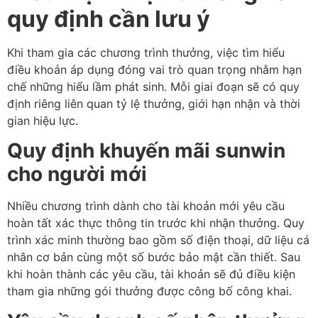
quy định cần lưu ý
Khi tham gia các chương trình thưởng, việc tìm hiểu
điều khoản áp dụng đóng vai trò quan trọng nhằm hạn
chế những hiểu lầm phát sinh. Mỗi giai đoạn sẽ có quy
định riêng liên quan tỷ lệ thưởng, giới hạn nhận và thời
gian hiệu lực.
Quy định khuyến mãi sunwin
cho người mới
Nhiều chương trình dành cho tài khoản mới yêu cầu
hoàn tất xác thực thông tin trước khi nhận thưởng. Quy
trình xác minh thường bao gồm số điện thoại, dữ liệu cá
nhân cơ bản cùng một số bước bảo mật cần thiết. Sau
khi hoàn thành các yêu cầu, tài khoản sẽ đủ điều kiện
tham gia những gói thưởng được công bố công khai.