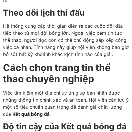
tế.
Theo dõi lịch thi đấu
Hệ thống cung cấp thời gian diễn ra các cuộc đối đầu
tiếp theo từ mọi đội bóng lớn. Ngoài việc xem tin tức
thể thao, người đọc còn có thể chủ động sắp xếp công
việc cá nhân. Tính năng này giúp hội viên không bao giờ
bỏ sót bất kỳ khoảnh khắc kịch tính nào của giải.
Cách chọn trang tin thể
thao chuyên nghiệp
Việc tìm kiếm một địa chỉ uy tín giúp bạn nhận được
những thông tin chính xác và an toàn. Hội viên cần lưu ý
một số tiêu chuẩn quan trọng để đánh giá chất lượng
của
Kết quả bóng đá
.
Độ tin cậy của Kết quả bóng đá