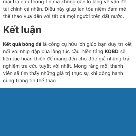
mái tra cứu thông tin mà không cần lo lắng về vấn đề
tài chính cá nhân. Điều này giúp lan tỏa niềm đam mê
thể thao vua đến với tất cả mọi người trên đất nước.
Kết luận
Kết quả bóng đá
là công cụ hữu ích giúp bạn duy trì kết
nối với nhịp đập của làng túc cầu. Nền tảng
KQBD
sẽ
liên tục hoàn thiện để mang đến cho độc giả những trải
nghiệm tra cứu tuyệt vời nhất. Mong rằng mỗi thành
viên sẽ tìm thấy những giá trị thực sự khi đồng hành
cùng trang tin thể thao.