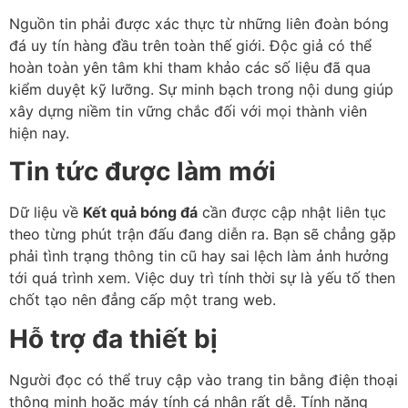
Nguồn tin phải được xác thực từ những liên đoàn bóng
đá uy tín hàng đầu trên toàn thế giới. Độc giả có thể
hoàn toàn yên tâm khi tham khảo các số liệu đã qua
kiểm duyệt kỹ lưỡng. Sự minh bạch trong nội dung giúp
xây dựng niềm tin vững chắc đối với mọi thành viên
hiện nay.
Tin tức được làm mới
Dữ liệu về
Kết quả bóng đá
cần được cập nhật liên tục
theo từng phút trận đấu đang diễn ra. Bạn sẽ chẳng gặp
phải tình trạng thông tin cũ hay sai lệch làm ảnh hưởng
tới quá trình xem. Việc duy trì tính thời sự là yếu tố then
chốt tạo nên đẳng cấp một trang web.
Hỗ trợ đa thiết bị
Người đọc có thể truy cập vào trang tin bằng điện thoại
thông minh hoặc máy tính cá nhân rất dễ. Tính năng