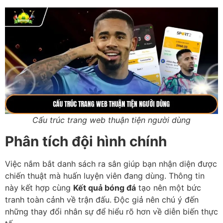
Cấu trúc trang web thuận tiện người dùng
Phân tích đội hình chính
Việc nắm bắt danh sách ra sân giúp bạn nhận diện được
chiến thuật mà huấn luyện viên đang dùng. Thông tin
này kết hợp cùng
Kết quả bóng đá
tạo nên một bức
tranh toàn cảnh về trận đấu. Độc giả nên chú ý đến
những thay đổi nhân sự để hiểu rõ hơn về diễn biến thực