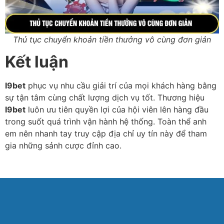
Thủ tục chuyển khoản tiền thưởng vô cùng đơn giản
Kết luận
I9bet
phục vụ nhu cầu giải trí của mọi khách hàng bằng
sự tận tâm cùng chất lượng dịch vụ tốt. Thương hiệu
I9bet
luôn ưu tiên quyền lợi của hội viên lên hàng đầu
trong suốt quá trình vận hành hệ thống. Toàn thể anh
em nên nhanh tay truy cập địa chỉ uy tín này để tham
gia những sảnh cược đỉnh cao.