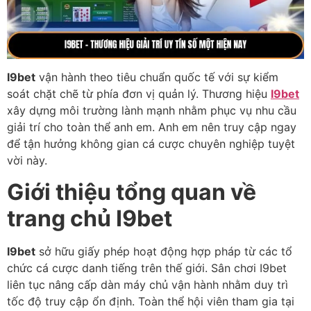
I9bet
vận hành theo tiêu chuẩn quốc tế với sự kiểm
soát chặt chẽ từ phía đơn vị quản lý. Thương hiệu
I9bet
xây dựng môi trường lành mạnh nhằm phục vụ nhu cầu
giải trí cho toàn thể anh em. Anh em nên truy cập ngay
để tận hưởng không gian cá cược chuyên nghiệp tuyệt
vời này.
Giới thiệu tổng quan về
trang chủ I9bet
I9bet
sở hữu giấy phép hoạt động hợp pháp từ các tổ
chức cá cược danh tiếng trên thế giới. Sân chơi I9bet
liên tục nâng cấp dàn máy chủ vận hành nhằm duy trì
tốc độ truy cập ổn định. Toàn thể hội viên tham gia tại